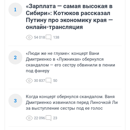
«Зарплата — самая высокая в
1
Сибири»: Котюков рассказал
Путину про экономику края —
онлайн-трансляция
54 018
138
«Люди же не глухие»: концерт Вани
2
Дмитриенко в «Лужниках» обернулся
скандалом — его сестру обвинили в пении
под фанеру
30 837
50
Когда концерт обернулся скандалом. Ваня
3
Дмитриенко извинился перед Линочкой Ли
за выступление сестры под ее голос
22 096
23