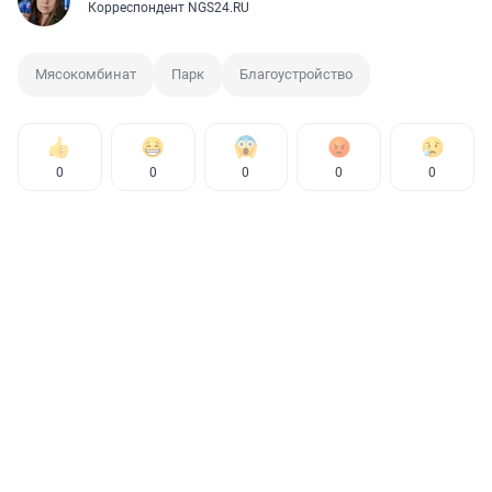
Корреспондент NGS24.RU
Мясокомбинат
Парк
Благоустройство
0
0
0
0
0