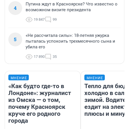
Путина ждут в Красноярске? Что известно о
4
возможном визите президента
19 847
99
«Не рассчитала силы»: 18-летняя ужурка
5
пыталась успокоить трехмесячного сына и
убила его
17 890
35
МНЕНИЕ
МНЕНИЕ
«Как будто где-то в
Тепло для бюд
Лондоне»: журналист
холодно в сало
из Омска — о том,
зимой. Водител
почему Красноярск
ездит на элект
круче его родного
плюсы и мину
города