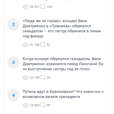
54 221
143
«Люди же не глухие»: концерт Вани
2
Дмитриенко в «Лужниках» обернулся
скандалом — его сестру обвинили в пении
под фанеру
31 166
52
Когда концерт обернулся скандалом. Ваня
3
Дмитриенко извинился перед Линочкой Ли
за выступление сестры под ее голос
22 199
23
Путина ждут в Красноярске? Что известно о
4
возможном визите президента
19 953
99