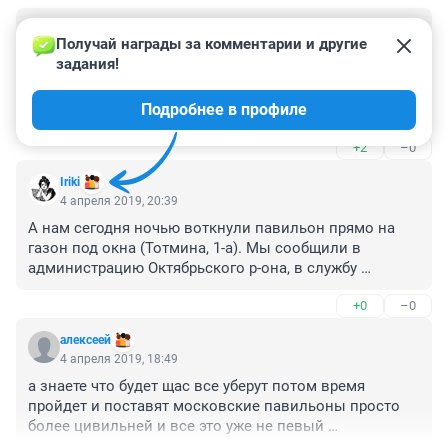
Гость
5 апреля 2019, 13:50
Получай награды за комментарии и другие 
задания!
Не фиг жрать! Красноярец - должен быть голодным! А 
на этом месте, конечно, же, епархии следует 
Подробнее в профиле
поставить храм. Желательно обнести его забором. С 
инновационной колючей проволокой! Как в 
+2
–0
нормальных странах!!
Iriki
4 апреля 2019, 20:39
А нам сегодня ночью воткнули павильон прямо на 
газон под окна (Тотмина, 1-а). Мы сообщили в 
администрацию Октябрьского р-она, в службу 
городовых.

+0
–0
Надеемся, что уберут. Люди не хотят смирится с тем, 
что в городе не должно быть антисанитарных 
алексеей
избушек...
4 апреля 2019, 18:49
а знаете что будет щас все уберут потом время 
пройдет и поставят московские павильоны просто 
более цивильней и все это уже не певый 
случай,местных выгоняют и отдают москве,конечно 