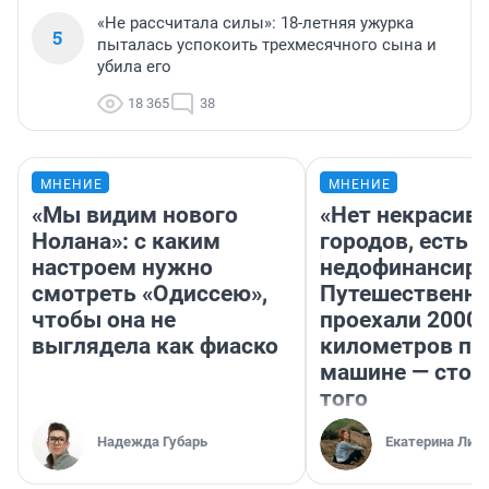
«Не рассчитала силы»: 18-летняя ужурка
5
пыталась успокоить трехмесячного сына и
убила его
18 365
38
МНЕНИЕ
МНЕНИЕ
«Мы видим нового
«Нет некрасив
Нолана»: с каким
городов, есть
настроем нужно
недофинансиро
смотреть «Одиссею»,
Путешественн
чтобы она не
проехали 2000
выглядела как фиаско
километров по 
машине — стои
того
Надежда Губарь
Екатерина Лит