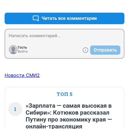
+7
–0
хочется верить что этого не произойдет,поживем 
увидим
Читать все комментарии
Гость
Отправить
Войти
Новости СМИ2
ТОП 5
«Зарплата — самая высокая в
1
Сибири»: Котюков рассказал
Путину про экономику края —
онлайн-трансляция