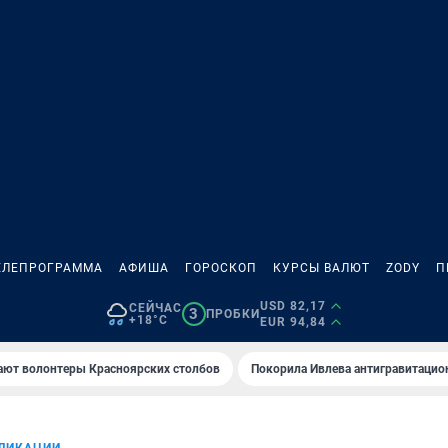
ЕЛЕПРОГРАММА
АФИША
ГОРОСКОП
КУРСЫ ВАЛЮТ
ZODY
П
USD 82,17
СЕЙЧАС
3
ПРОБКИ
+18°C
EUR 94,84
ают волонтеры Красноярских столбов
Покорила Ивлева антигравитаци