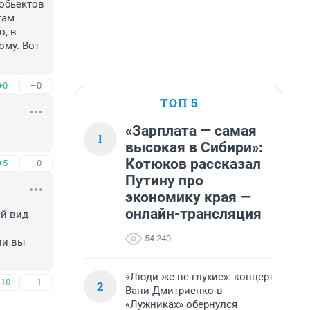
обьектов 
ам 
, в 
му. Вот 
+0
–0
ТОП 5
«Зарплата — самая
1
высокая в Сибири»:
Котюков рассказал
+5
–0
Путину про
экономику края —
онлайн-трансляция
й вид 
54 240
«Люди же не глухие»: концерт
+10
–1
2
Вани Дмитриенко в
«Лужниках» обернулся