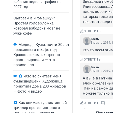
Звездный помойка
рабочих недель: график на
Универсиады... 
2027 год
вдоль дороги ка
которых тоже св
Сыграем в «Ромашку»?
так стоят люди 
Простая головоломка,
которая взбодрит мозг не
ОТВЕТИТЬ
хуже кофе
Гость
3 марта 2019, 
Медведя Кузю, почти 30 лет
прожившего в кафе под
кто-то всем эти
Красноярском, экстренно
прооперировали — что
ОТВЕТИТЬ
произошло
Гость
3 марта 2019, 
«Кто-то считает меня
А вы в в Путина
сумасшедшей». Художница
ёлок с железным
приютила дома 200 жирафов
 Как на самом деле работает алюминиевый завод. Какие дороги за гордом. Или вы 
— фото и видео
можете только 
Как снимают детективный
ОТВЕТИТЬ
1
триллер про «свинцового
маньяка» со звездами