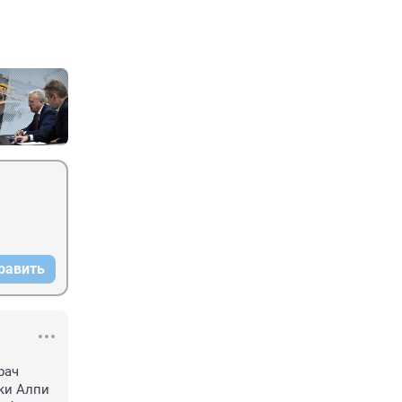
равить
ач 
и Алпи 