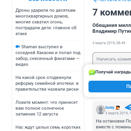
ПЕРЕЙТИ К ПУ
7 комме
Дроны ударили по десяткам
многоквартирных домов,
многие охватил огонь,
Обещания милли
пострадали дети: главное об
Владимир Пути
атаке
3 марта 2019, 08:49
Shaman выступил в
соседней Хакасии и попал под
забор, снесенный фанатами —
видео
Получай награды
На какой срок отодвинули
реформу семейной ипотеки: в
Гость
П
Войти
правительстве назвали риски
Ловите момент: что принесет
вам полное солнечное
Goldy
3 марта 2019, 
затмение 12 августа
На остановке По
вместе с ломаны
Нас ждут целых семь коротких