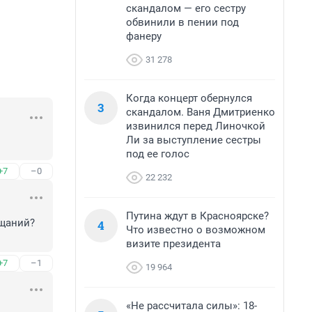
скандалом — его сестру
обвинили в пении под
фанеру
31 278
Когда концерт обернулся
3
скандалом. Ваня Дмитриенко
извинился перед Линочкой
Ли за выступление сестры
под ее голос
+7
–0
22 232
Путина ждут в Красноярске?
щаний? 
4
Что известно о возможном
визите президента
+7
–1
19 964
«Не рассчитала силы»: 18-