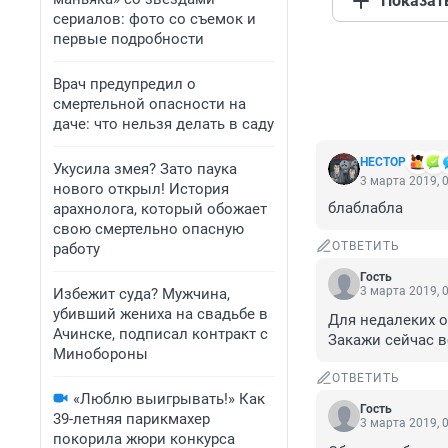
Показат
сериалов: фото со съемок и
первые подробности
Врач предупредил о
смертельной опасности на
даче: что нельзя делать в саду
HECTOP
Укусила змея? Зато паука
3 марта 2019, 
нового открыл! История
блаблабла
арахнолога, который обожает
свою смертельно опасную
ОТВЕТИТЬ
работу
Гость
3 марта 2019, 
Избежит суда? Мужчина,
убивший жениха на свадьбе в
Для недалеких о
Ачинске, подписал контракт с
Закажи сейчас в
Минобороны
ОТВЕТИТЬ
«Люблю выигрывать!» Как
Гость
39-летняя парикмахер
3 марта 2019, 
покорила жюри конкурса