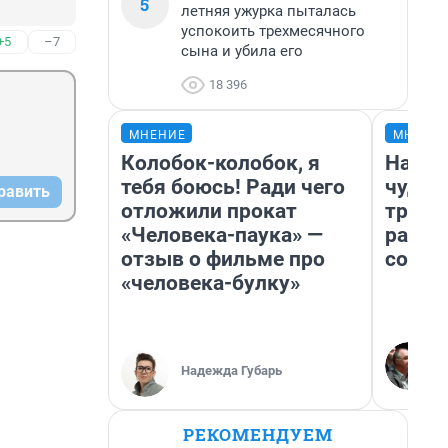
5
летняя ужурка пыталась
успокоить трехмесячного
+5
–7
сына и убила его
18 396
МНЕНИЕ
МНЕНИ
Колобок-колобок, я
Насле
тебя боюсь! Ради чего
чудом
равить
отложили прокат
транс
«Человека-паука» —
разне
отзыв о фильме про
совет
«человека-булку»
Надежда Губарь
РЕКОМЕНДУЕМ