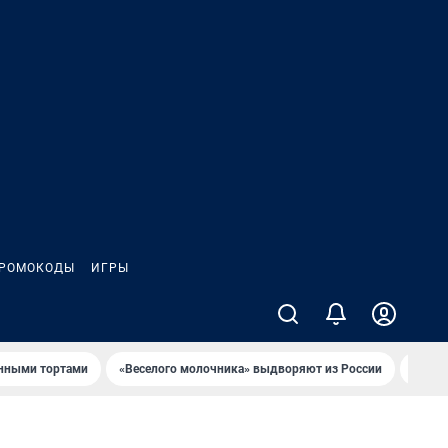
РОМОКОДЫ
ИГРЫ
онными тортами
«Веселого молочника» выдворяют из России
Семья