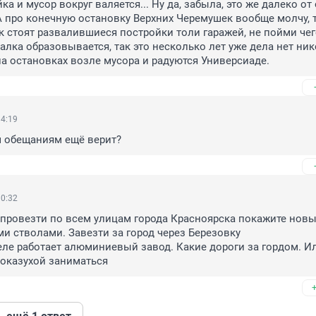
 и мусор вокруг валяется... Ну да, забыла, это же далеко от 
А про конечную остановку Верхних Черемушек вообще молчу, т
к стоят развалившиеся постройки толи гаражей, не пойми чего
алка образовывается, так это несколько лет уже дела нет нико
на остановках возле мусора и радуются Универсиаде.
14:19
м обещаниям ещё верит?
10:32
 провезти по всем улицам города Красноярска покажите новы
и стволами. Завезти за город через Березовку

показухой заниматься