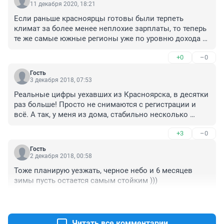
11 декабря 2020, 18:21
Если раньше красноярцы готовы были терпеть 
климат за более менее неплохие зарплаты, то теперь 
те же самые южные регионы уже по уровню дохода 
(управленцев Ванкорнефти и Краза не в счёт) 
+0
–0
приблизились к сибирским, а климат и экология 
гораздо лучше. Вот поэтому люди и мигрируют. 
Гость
Жизнь то одна и она проходит.
3 декабря 2018, 07:53
Реальные цифры уехавших из Красноярска, в десятки 
раз больше! Просто не снимаются с регистрации и 
всё. А так, у меня из дома, стабильно несколько 
семей покидает Красноярск. Делать тут 
+3
–0
действительно нечего. Экология ужасная! Воздух 
отравленный, работы в городе нет вообще! Даже в 
Гость
соседнем Новосибирске или Омске, можно найти 
2 декабря 2018, 00:58
работу за полдня. Далее цены на продукты, они 
Тоже планирую уезжать, черное небо и 6 месяцев 
практически выше московских! Ужасное положение с 
зимы пусть остается самым стойким )))
общественным транспортом, чтобы доехать утром на 
работу с правого на левый берег, нужно сделать ДВЕ 
+2
–0
пересадки! Таких забитых автобусов, нет ни в одном 
городе! Далее, сами люди в Красноярске. Давайте 
Читать все комментарии