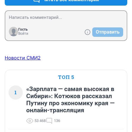
признаем, что это весьма злой и агрессивный народ. 
Не знаю от чего красноярцы такие злые, но это факт! 
И он очень бросается в глаза, когда ты приезжаешь в 
этот город из другого. Я лично, уезжаю отсюда весной 
за границу. Ибо перспектив тут никаких....
Гость
Отправить
Войти
Новости СМИ2
ТОП 5
«Зарплата — самая высокая в
1
Сибири»: Котюков рассказал
Путину про экономику края —
онлайн-трансляция
53 468
136