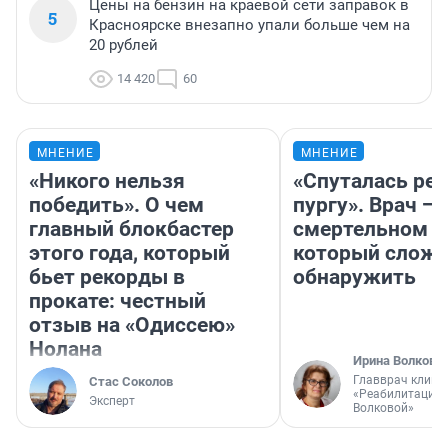
Цены на бензин на краевой сети заправок в
5
Красноярске внезапно упали больше чем на
20 рублей
14 420
60
МНЕНИЕ
МНЕНИЕ
«Никого нельзя
«Спуталась реч
победить». О чем
пургу». Врач — 
главный блокбастер
смертельном д
этого года, который
который слож
бьет рекорды в
обнаружить
прокате: честный
отзыв на «Одиссею»
Нолана
Ирина Волкова
Главврач клини
Стас Соколов
«Реабилитация 
Эксперт
Волковой»