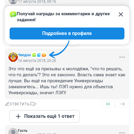
17 августа 2018, 08:16
какие там 15 метров- там все 300 выхлестаны-дома 
Получай награды за комментарии и другие 
можно начинать строить
задания!
+3
–0
ОТВЕТИТЬ
1
Подробнее в профиле
Показать ещё 1 ответ
Челдон
16 августа 2018, 20:26
Это что ещё за призывы к молодёжи, "что-то решать, 
что-то делать"? Это не законно. Власть сама знает как 
лучше. Вы ещё на проведение Универсиады 
замахнитесь... Ишь ты! ЛЭП нужно для объектов 
Универсиады, значит ЛЭП!
+3
–3
ОТВЕТИТЬ
1
Показать ещё 1 ответ
Гость