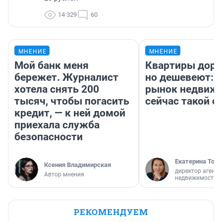
14 329
60
МНЕНИЕ
МНЕНИЕ
Мой банк меня
Квартиры дор
бережет. Журналист
но дешевеют: 
хотела снять 200
рынок недвиж
тысяч, чтобы погасить
сейчас такой 
кредит, — к ней домой
приехала служба
безопасности
Екатерина Торо
Ксения Владимирская
директор агентс
Автор мнения
недвижимости
РЕКОМЕНДУЕМ