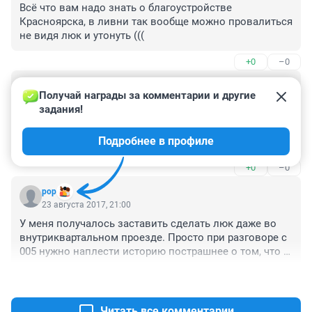
Всё что вам надо знать о благоустройстве 
Красноярска, в ливни так вообще можно провалиться 
не видя люк и утонуть (((
+0
–0
Гость
25 августа 2017, 06:31
Получай награды за комментарии и другие 
задания!
Титенков конечно знатно штаны просиживает, даже 
люк закрыть не могут, че говорить о ливневках и 
Подробнее в профиле
прочем.
+0
–0
pop
23 августа 2017, 21:00
У меня получалось заставить сделать люк даже во 
внутриквартальном проезде. Просто при разговоре с 
005 нужно наплести историю пострашнее о том, что 
уже туда все попадали и уже составили 
+3
–0
коллективную жалобу в прокуратуру с просьбой всех 
посадить на 10 лет без права переписки. Главное 
попросить все это передать ответственным и на 
Читать все комментарии