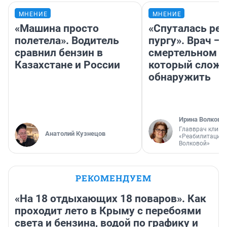
МНЕНИЕ
МНЕНИЕ
«Машина просто
«Спуталась реч
полетела». Водитель
пургу». Врач — 
сравнил бензин в
смертельном д
Казахстане и России
который слож
обнаружить
Ирина Волкова
Главврач клини
Анатолий Кузнецов
«Реабилитация 
Волковой»
РЕКОМЕНДУЕМ
«На 18 отдыхающих 18 поваров». Как
проходит лето в Крыму с перебоями
света и бензина, водой по графику и