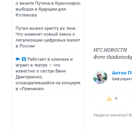
о визите Путина в Красноярск,
выборах и будущем для
Котюкова
Путин вывел крипту из тени.
Что изменит новый закон о
легализации цифровых валют
в России
НГС.НОВОСТИ
Фото thinkstock
Работает в клинике и
играет в театре — что
известно о сестре Вани
Антон П
Дмитриенко,
Шеф-редак
оскандалившейся на концерте
в «Лужниках»
0
Увидели опечатку? В