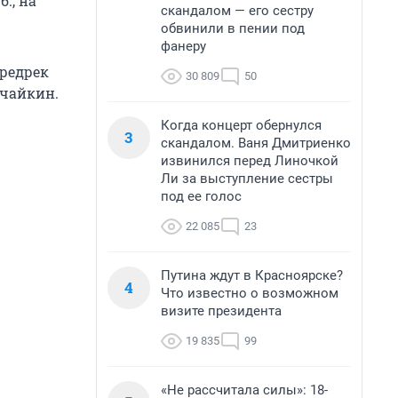
., на
скандалом — его сестру
обвинили в пении под
фанеру
предрек
30 809
50
ичайкин.
Когда концерт обернулся
3
скандалом. Ваня Дмитриенко
извинился перед Линочкой
Ли за выступление сестры
под ее голос
22 085
23
Путина ждут в Красноярске?
4
Что известно о возможном
визите президента
19 835
99
«Не рассчитала силы»: 18-