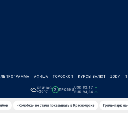
ЕЛЕПРОГРАММА
АФИША
ГОРОСКОП
КУРСЫ ВАЛЮТ
ZODY
П
USD 82,17
СЕЙЧАС
2
ПРОБКИ
+20°C
EUR 94,84
олбов
«Колобка» не стали показывать в Красноярске
Гриль-парк на