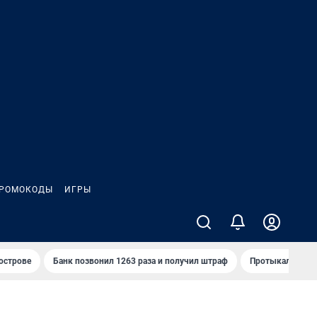
РОМОКОДЫ
ИГРЫ
 острове
Банк позвонил 1263 раза и получил штраф
Протыкал проду