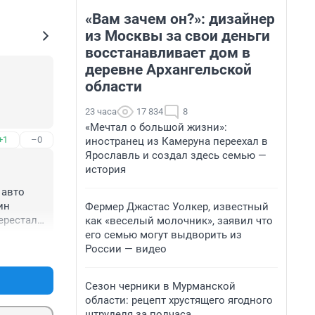
«Вам зачем он?»: дизайнер
из Москвы за свои деньги
восстанавливает дом в
деревне Архангельской
области
23 часа
17 834
8
«Мечтал о большой жизни»:
+1
–0
иностранец из Камеруна переехал в
Ярославль и создал здесь семью —
история
авто 
н 
Фермер Джастас Уолкер, известный
ерестали 
как «веселый молочник», заявил что
сь на 
его семью могут выдворить из
+2
–3
 
России — видео
Сезон черники в Мурманской
ато не 
области: рецепт хрустящего ягодного
ься на 
штруделя за полчаса