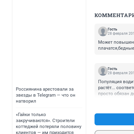
КОММЕНТАР
Гость
28 февраля 201
Может повышение
плачатся,бедные
Гость
28 февраля 201
Популяция водит
растёт... соотве
Россиянина арестовали за
просто обязан д
звезды в Telegram — что он
бы ездить везде
натворил
общественном тр
спроса), на дорог
«Гайки только
закручиваются». Строители
P.S. в постоянны
коттеджей потеряли половину
правительство, 
клиентов — им приходится