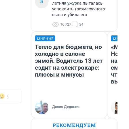
5
летняя ужурка пыталась
успокоить трехмесячного
сына и убила его
16 727
34
МНЕНИЕ
МНЕНИ
Тепло для бюджета, но
«Мы в
холодно в салоне
Нолан
зимой. Водитель 13 лет
настр
ездит на электрокаре:
смотр
плюсы и минусы
чтобы
выгля
0
Денис Дедюхин
РЕКОМЕНДУЕМ