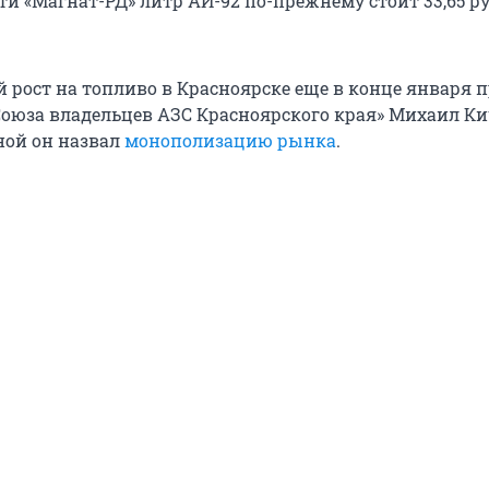
ти «Магнат-РД» литр АИ-92 по-прежнему стоит 33,65 руб
й рост на топливо в Красноярске еще в конце января 
Союза владельцев АЗС Красноярского края» Михаил К
ной он назвал
монополизацию рынка
.