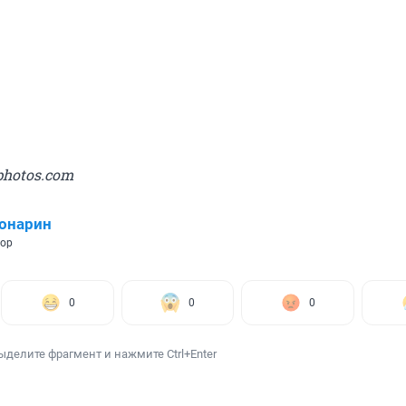
photos.com
онарин
тор
0
0
0
ыделите фрагмент и нажмите Ctrl+Enter