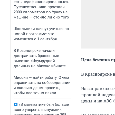
есть недофинансированные».
Путешественники проехали
2000 километров по Уралу на
машине — стоило ли оно того
Школьники начнут учиться по
новой программе: что
изменится с 1 сентября
В Красноярске начали
достраивать брошенные
Цена бензина п
высотки «Изумрудной
долины» на Мясокомбинате
В Красноярске 
Миссия — найти работу. О чем
спрашивать на собеседовании
и сколько денег просить,
На заправках се
чтобы вас точно взяли
прошлой неделе 
цены и на АЗС «
«В математике был больше
всего уверен»: выпускник
рассказал, как исправил 298