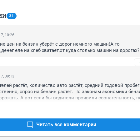
ИИ
31
7, 10:26
 цен на бензин уберёт с дорог немного машин)А то 
,денег еле на хлеб хватает,от куда столько машин на дорогах?
7, 09:13
елей растёт, количество авто растёт, средний годовой пробег 
тственно, спрос на бензин растёт. По законам экономики бензи
орожать. А вот если бы водители проявили сознательность, п
 и всюду по надобности и без надобности, до работы добирали
анспорте, то сразу же бензин опустился в цене (из-за падения
ах стало бы свободнее. Profit.

Читать все комментарии
х заторах на дорогах и вечно растущих ценах на бензин винов
а ваша лень, господа, заставляющая вас постоянно передвигат