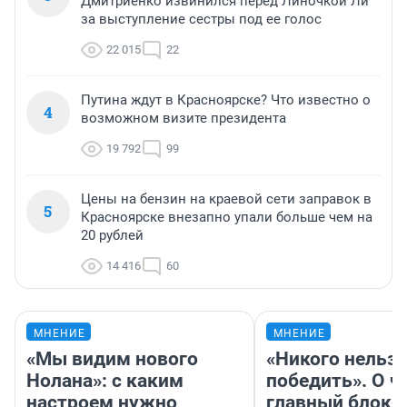
Дмитриенко извинился перед Линочкой Ли
за выступление сестры под ее голос
22 015
22
Путина ждут в Красноярске? Что известно о
4
возможном визите президента
19 792
99
Цены на бензин на краевой сети заправок в
5
Красноярске внезапно упали больше чем на
20 рублей
14 416
60
МНЕНИЕ
МНЕНИЕ
«Мы видим нового
«Никого нельз
Нолана»: с каким
победить». О ч
настроем нужно
главный блокб