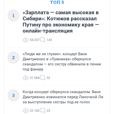
ТОП 5
«Зарплата — самая высокая в
1
Сибири»: Котюков рассказал
Путину про экономику края —
онлайн-трансляция
54 207
143
«Люди же не глухие»: концерт Вани
2
Дмитриенко в «Лужниках» обернулся
скандалом — его сестру обвинили в пении
под фанеру
31 084
52
Когда концерт обернулся скандалом. Ваня
3
Дмитриенко извинился перед Линочкой Ли
за выступление сестры под ее голос
22 182
23