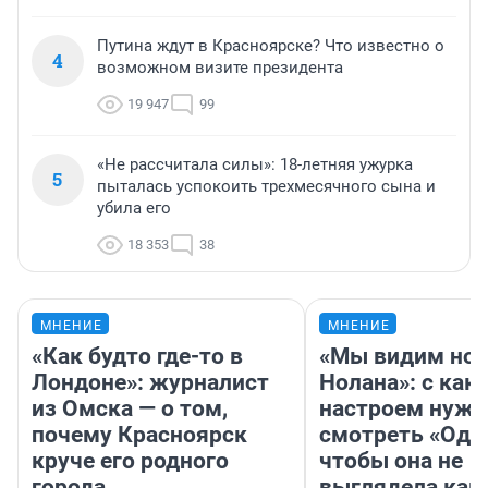
Путина ждут в Красноярске? Что известно о
4
возможном визите президента
19 947
99
«Не рассчитала силы»: 18-летняя ужурка
5
пыталась успокоить трехмесячного сына и
убила его
18 353
38
МНЕНИЕ
МНЕНИЕ
«Как будто где-то в
«Мы видим нов
Лондоне»: журналист
Нолана»: с как
из Омска — о том,
настроем нужн
почему Красноярск
смотреть «Оди
круче его родного
чтобы она не
города
выглядела как