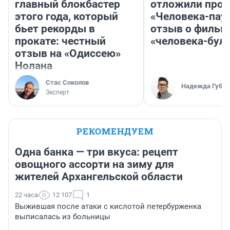
главный блокбастер
отложили прок
этого года, который
«Человека-пау
бьет рекорды в
отзыв о фильм
прокате: честный
«человека-бул
отзыв на «Одиссею»
Нолана
Стас Соколов
Надежда Губар
Эксперт
РЕКОМЕНДУЕМ
Одна банка — три вкуса: рецепт
овощного ассорти на зиму для
жителей Архангельской области
22 часа
12 107
1
Выжившая после атаки с кислотой петербурженка
выписалась из больницы