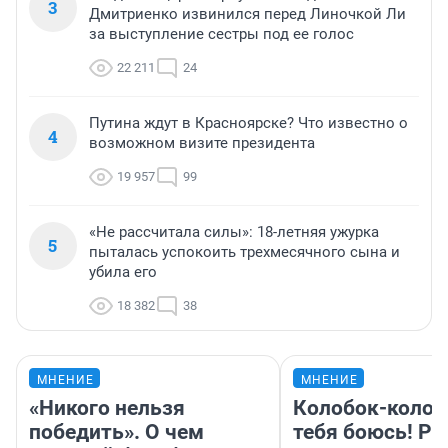
3
Дмитриенко извинился перед Линочкой Ли
за выступление сестры под ее голос
22 211
24
Путина ждут в Красноярске? Что известно о
4
возможном визите президента
19 957
99
«Не рассчитала силы»: 18-летняя ужурка
5
пыталась успокоить трехмесячного сына и
убила его
18 382
38
МНЕНИЕ
МНЕНИЕ
«Никого нельзя
Колобок-колобо
победить». О чем
тебя боюсь! Ра