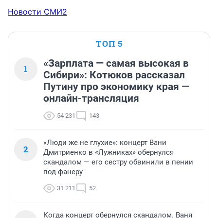
Новости СМИ2
ТОП 5
«Зарплата — самая высокая в
1
Сибири»: Котюков рассказал
Путину про экономику края —
онлайн-трансляция
54 231
143
«Люди же не глухие»: концерт Вани
2
Дмитриенко в «Лужниках» обернулся
скандалом — его сестру обвинили в пении
под фанеру
31 211
52
Когда концерт обернулся скандалом. Ваня