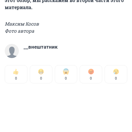
этот обзор, мы расскажем во второй части этого
материала.
Максим Косов
Фото автора
__внештатник
0
0
0
0
0