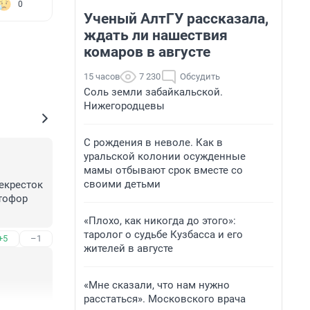
0
Ученый АлтГУ рассказала,
ждать ли нашествия
комаров в августе
15 часов
7 230
Обсудить
Соль земли забайкальской.
Нижегородцевы
С рождения в неволе. Как в
уральской колонии осужденные
мамы отбывают срок вместе со
своими детьми
екресток 
тофор 
«Плохо, как никогда до этого»:
таролог о судьбе Кузбасса и его
+5
–1
жителей в августе
«Мне сказали, что нам нужно
расстаться». Московского врача