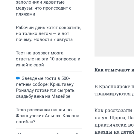
заполонили ядовитые
медузы: что происходит с
пляжами
Рабочий день хотят сократить,
но только летом — и вот
почему. Новости 7 августа
Тест на возраст мозга:
ответьте на эти 10 вопросов и
узнайте свой
Как отмечают и
Звездные гости в 500-
летнем соборе: Криштиану
В Красноярске н
Роналду готовится сыграть
травмируются д
свадьбу века на Мадейре
Тело россиянки нашли во
Как рассказали
Французских Альпах. Как она
на ул. Щорса, П
погибла?
практически вс
наезды на дете