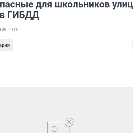
пасные для школьников ули
 в ГИБДД
1
4 873
ария