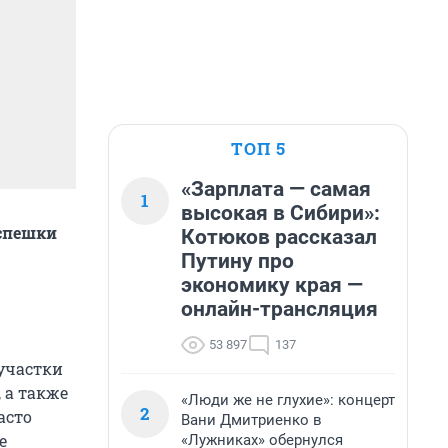
ТОП 5
«Зарплата — самая
1
высокая в Сибири»:
 спешки
Котюков рассказал
Путину про
экономику края —
онлайн-трансляция
53 897
137
 участки
 а также
«Люди же не глухие»: концерт
2
асто
Вани Дмитриенко в
е
«Лужниках» обернулся