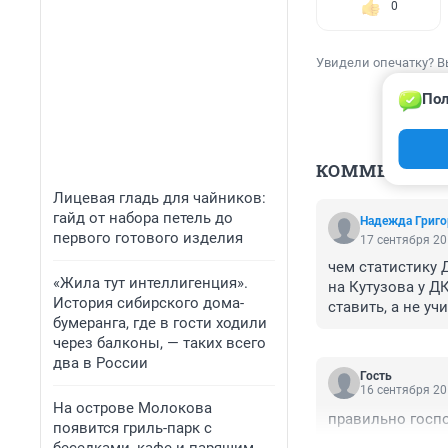
0
Увидели опечатку? В
Пол
КОММЕНТАР
Лицевая гладь для чайников:
гайд от набора петель до
Надежда Григо
первого готового изделия
17 сентября 20
чем статистику 
«Жила тут интеллигенция».
на Кутузова у Д
История сибирского дома-
ставить, а не учи
бумеранга, где в гости ходили
через балконы, — таких всего
два в России
Гость
16 сентября 20
На острове Молокова
правильно госпо
появится гриль-парк с