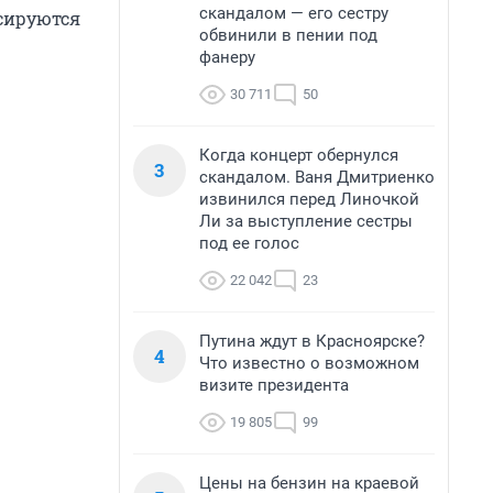
скандалом — его сестру
ксируются
обвинили в пении под
фанеру
30 711
50
Когда концерт обернулся
3
скандалом. Ваня Дмитриенко
извинился перед Линочкой
Ли за выступление сестры
под ее голос
22 042
23
Путина ждут в Красноярске?
4
Что известно о возможном
визите президента
19 805
99
Цены на бензин на краевой