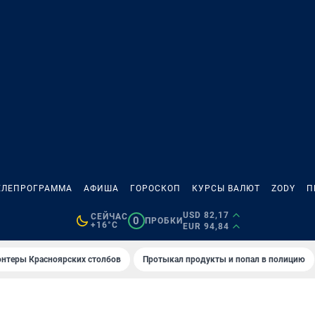
ЕЛЕПРОГРАММА
АФИША
ГОРОСКОП
КУРСЫ ВАЛЮТ
ZODY
П
USD 82,17
СЕЙЧАС
0
ПРОБКИ
+16°C
EUR 94,84
онтеры Красноярских столбов
Протыкал продукты и попал в полицию