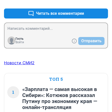
+45
–3
нужной территории,денег в конце концов.Чаще 
родителей вынуждают записывать в школы по 
своему микро-участку.О каких приоритетах вообще 
Читать все комментарии
речь...Права выбора мы лишены
Гость
Отправить
Войти
Новости СМИ2
ТОП 5
«Зарплата — самая высокая в
1
Сибири»: Котюков рассказал
Путину про экономику края —
онлайн-трансляция