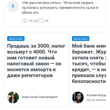
«Не рассчитала силы»: 18-летняя ужурка
5
пыталась успокоить трехмесячного сына и
убила его
18 223
36
МНЕНИЕ
МНЕНИЕ
Продашь за 3000, налог
Мой банк меня
возьмут с 4000. Что
бережет. Журн
нам готовит новый
хотела снять 2
налоговый закон — он
тысяч, чтобы п
коснется импорта и
кредит, — к не
даже репетиторов
приехала служ
безопасности
Ксения Владим
Анастасия Завгородняя
Автор мнения