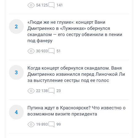
54 125
141
«Люди же не глухие»: концерт Вани
2
Дмитриенко в «Лужниках» обернулся
скандалом — его сестру обвинили в пении
под фанеру
30 933
51
Когда концерт обернулся скандалом. Ваня
3
Дмитриенко извинился перед Линочкой Ли
за выступление сестры под ее голос
22 138
23
Путина ждут в Красноярске? Что известно о
4
возможном визите президента
19 893
99