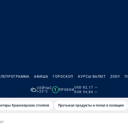
ЕЛЕПРОГРАММА
АФИША
ГОРОСКОП
КУРСЫ ВАЛЮТ
ZODY
П
USD 82,17
СЕЙЧАС
1
ПРОБКИ
+23°C
EUR 94,84
онтеры Красноярских столбов
Протыкал продукты и попал в полицию
ИР