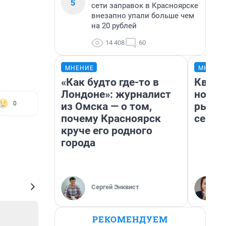
5
сети заправок в Красноярске
внезапно упали больше чем
на 20 рублей
14 408
60
МНЕНИЕ
МНЕНИ
«Как будто где-то в
Кварт
Лондоне»: журналист
но де
0
из Омска — о том,
рынок
почему Красноярск
сейча
круче его родного
города
Сергей Энквист
РЕКОМЕНДУЕМ