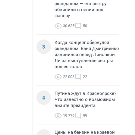
скандалом — его сестру
обвинили в пении под
фанеру
30 635
50
Когда концерт обернулся
3
скандалом. Ваня Дмитриенко
извинился перед Линочкой
Ли за выступление сестры
под ее голос
22 003
22
Путина ждут в Красноярске?
4
Что известно о возможном
визите президента
19 779
99
Цены на бензин на краевой