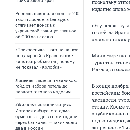
Приморского края
поскольку отно
издание слова 
Россию атаковали больше 200
тысяч дронов, а Беларусь
«Эту нехватку 
стягивает войска к
украинской границе: главное
гостей из Иран
об СВО за неделю
ожидаю таких у
«Психоделика — это не наше»:
Министерство п
популярный в Красноярске
кинотеатр объяснил, почему
туристов относи
не показал «Колобка»
России, отмечае
Лицевая гладь для чайников:
В конце ноября 
гайд от набора петель до
первого готового изделия
российским бом
частности, тур
«Жила тут интеллигенция».
страну. Кроме т
История сибирского дома-
опубликовано п
бумеранга, где в гости ходили
под юрисдикци
через балконы, — таких всего
запрещено с 1 я
два в России