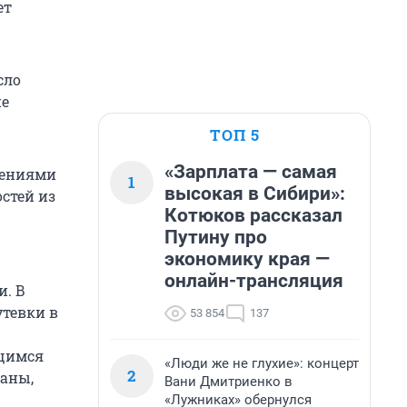
ет
сло
не
ТОП 5
«Зарплата — самая
сениями
1
высокая в Сибири»:
остей из
Котюков рассказал
Путину про
экономику края —
онлайн-трансляция
и. В
утевки в
53 854
137
ящимся
«Люди же не глухие»: концерт
2
аны,
Вани Дмитриенко в
«Лужниках» обернулся