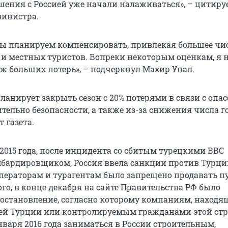
шения с Россией уже начали налаживаться», – цитиру
министра.
мы планируем компенсировать, привлекая большее чи
а и местных туристов. Вопреки некоторым оценкам, я 
ж больших потерь», – подчеркнул Махир Унал.
ланирует закрыть сезон с 20% потерями в связи с опа
тельно безопасности, а также из-за снижения числа г
т газета.
2015 года, после инцидента со сбитым турецкими ВВС
бардировщиком, Россия ввела санкции против Турци
операторам и турагентам было запрещено продавать п
ого, в конце декабря на сайте Правительства РФ было
остановление, согласно которому компаниям, наход
ей Турции или контролируемым гражданами этой стр
нваря 2016 года заниматься в России строительным,