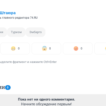
 Штаюра
ь главного редактора 74.RU
ии
Туризм
Эмбарго
0
0
0
ыделите фрагмент и нажмите Ctrl+Enter
ИИ
0
Пока нет ни одного комментария.
Начните обсуждение первым!