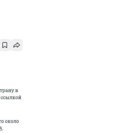
трану в
о ссылкой
то около
Ф
),