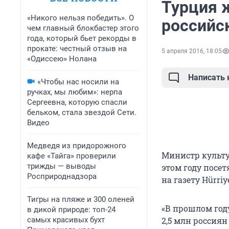
Турция ж
«Никого нельзя победить». О
российс
чем главный блокбастер этого
года, который бьет рекорды в
прокате: честный отзыв на
5 апреля 2016, 18:05
«Одиссею» Нолана
Написать
«Чтобы нас носили на
ручках, мы любим»: нерпа
Сергеевна, которую спасли
бельком, стала звездой Сети.
Видео
Медведя из придорожного
Министр культу
кафе «Тайга» проверили
трижды — выводы
этом году посет
Росприроднадзора
на газету Hürriye
Тигры на пляже и 300 оленей
«В прошлом году
в дикой природе: топ-24
самых красивых бухт
2,5 млн россиян