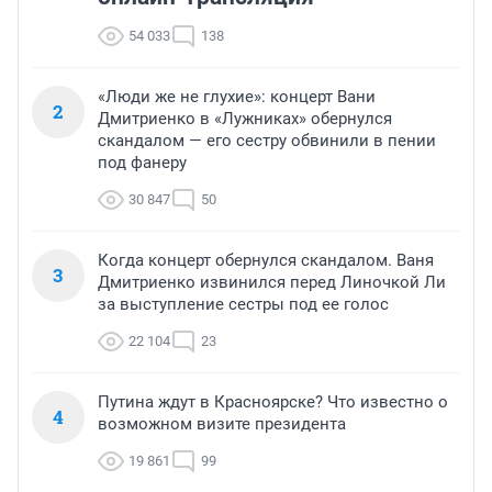
54 033
138
«Люди же не глухие»: концерт Вани
2
Дмитриенко в «Лужниках» обернулся
скандалом — его сестру обвинили в пении
под фанеру
30 847
50
Когда концерт обернулся скандалом. Ваня
3
Дмитриенко извинился перед Линочкой Ли
за выступление сестры под ее голос
22 104
23
Путина ждут в Красноярске? Что известно о
4
возможном визите президента
19 861
99