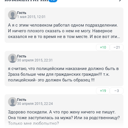
Гость
1 мая 2015, 12:01
А я с этим человеком работал одном подразделении. 
И ничего плохого сказать о нем не могу. Наверное 
оказался не в то время не в том месте. И все вот эти 
рассказы что обезумевший маньяк-полицейский 
+10
–21
гонялся за маленькой девочкой и жестоко над ней 
надругался я думаю слегка преувеличены. И 
Гость
начальство (кстати очень достойные люди) 
30 апреля 2015, 22:31
пострадали почем зря.
я считаю, что полицейским наказание должно быть в 
2раза больше чем для гражданских граждан!!! т.к. 
полицейский- это должен быть образец !!! 
+19
–3
Гость
30 апреля 2015, 22:24
Здорово посидели. А что про жену ничего не пишут. 
Она тоже заступилась за мужа? Или за родственницу? 
Только мне любопытно?