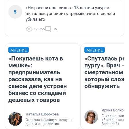
«Не рассчитала силы»: 18-летняя ужурка
5
пыталась успокоить трехмесячного сына и
убила его
17 965
35
МНЕНИЕ
МНЕНИЕ
«Покупаешь кота в
«Спуталась реч
мешке»:
пургу». Врач — 
предприниматель
смертельном д
рассказала, как на
который слож
самом деле устроен
обнаружить
бизнес со складами
дешевых товаров
Ирина Волкова
Наталья Шорохова
Главврач клини
Открыла кофейную точку на
«Реабилитация 
деньги соцразвития
Волковой»