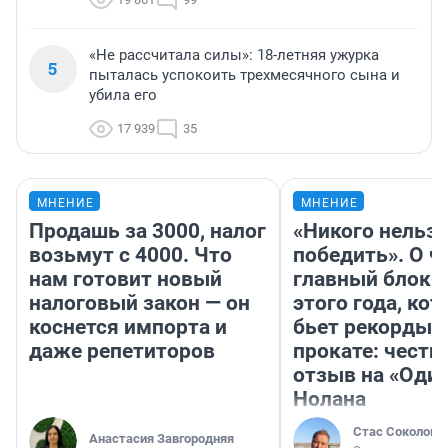
«Не рассчитала силы»: 18-летняя ужурка
5
пыталась успокоить трехмесячного сына и
убила его
17 939
35
МНЕНИЕ
МНЕНИЕ
Продашь за 3000, налог
«Никого нельз
возьмут с 4000. Что
победить». О ч
нам готовит новый
главный блокб
налоговый закон — он
этого года, ко
коснется импорта и
бьет рекорды 
даже репетиторов
прокате: честн
отзыв на «Оди
Нолана
Стас Соколов
Анастасия Завгородняя