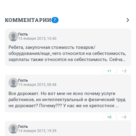
КОММЕНТАРИИ
7
Гость
15 января 2015, 10:40
Ребята, закупочная стоимость товаров/
оборудования/еще_чего относится на себестоимость, 
зарплаты также относятся на себестоимость. Сейчас 
у многих организаций себестоимость выросла из-за 
+1
–2
"удорожания" всего импортного вследствие 
изменения курса инвалюты к рублю. Если 
Гость
увеличивать зарплаты, то себестоимость еще больше 
15 января 2015, 08:48
возрастет, вследствие чего товары и услуги еще 
Все дорожает. Но вот мне не ясно почему услуги 
сильнее вырастут в цене... В лучшем случае вы от 
работников, их интеллектуальный и физический труд 
индексации зарплаты просто ничего не выиграете 
не дорожает? Почему??? У нас же не крепостное 
(зарплаты вверх и цены на столько же вверх), в 
право.....
худшем случае еще и проиграете.
+8
–0
Гость
14 января 2015, 19:39