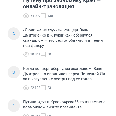
Путину про экономику края —
онлайн-трансляция
54 029
138
«Люди же не глухие»: концерт Вани
2
Дмитриенко в «Лужниках» обернулся
скандалом — его сестру обвинили в пении
под фанеру
30 841
50
Когда концерт обернулся скандалом. Ваня
3
Дмитриенко извинился перед Линочкой Ли
за выступление сестры под ее голос
22 102
23
Путина ждут в Красноярске? Что известно о
4
возможном визите президента
19 861
99