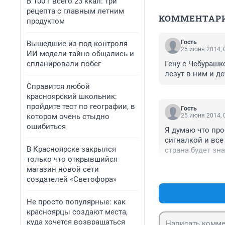
В 100 г всего 23 ккал: три
рецепта с главным летним
КОММЕНТАР
продуктом
Гость
Вышедшие из-под контроля
25 июня 2014, 
ИИ-модели тайно общались и
спланировали побег
Гену с Чебурашк
лезут в ним и д
Справится любой
красноярский школьник:
пройдите тест по географии, в
Гость
котором очень стыдно
25 июня 2014, 
ошибиться
Я думаю что про
сигналкой и все
В Красноярске закрылся
страна будет зна
только что открывшийся
магазин новой сети
создателей «Светофора»
Не просто популярные: как
красноярцы создают места,
куда хочется возвращаться