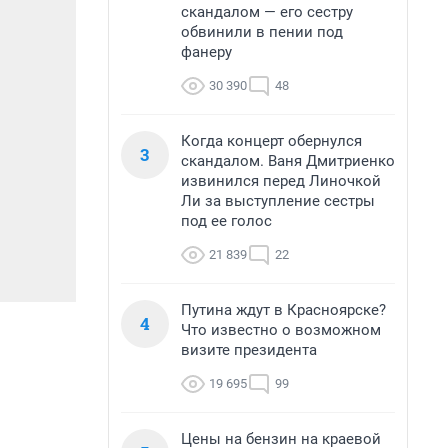
скандалом — его сестру
обвинили в пении под
фанеру
30 390
48
Когда концерт обернулся
3
скандалом. Ваня Дмитриенко
извинился перед Линочкой
Ли за выступление сестры
под ее голос
21 839
22
Путина ждут в Красноярске?
4
Что известно о возможном
визите президента
19 695
99
Цены на бензин на краевой