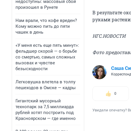
недоступны: массовый сбой
произошел в Рунете
В результате ок
руками растени
Нам врали, что кофе вреден?
Кому можно пить до пяти
чашек в день
НГС.НОВОСТИ
«У меня есть еще пять минут»:
фельдшер скорой — о борьбе
Фото предостав
со смертью, самых сложных
вызовах и чувстве
Саша С
безысходности
Корреспонд
Легковушка влетела в толпу
пешеходов в Омске — кадры
0
Гигантский мусорный
технопарк за 7,5 миллиарда
Увидели опечатку? В
рублей хотят построить под
Красноярском — где именно