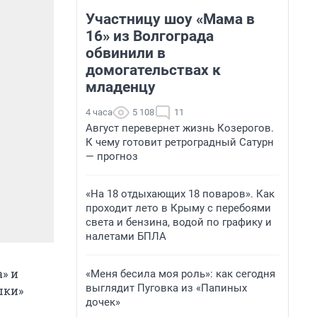
Участницу шоу «Мама в
16» из Волгограда
обвинили в
домогательствах к
младенцу
4 часа
5 108
11
Август перевернет жизнь Козерогов.
К чему готовит ретроградный Сатурн
— прогноз
«На 18 отдыхающих 18 поваров». Как
проходит лето в Крыму с перебоями
света и бензина, водой по графику и
налетами БПЛА
а» и
«Меня бесила моя роль»: как сегодня
выглядит Пуговка из «Папиных
шки»
дочек»