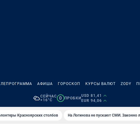
ЕЛЕПРОГРАММА
АФИША
ГОРОСКОП
КУРСЫ ВАЛЮТ
ZODY
П
USD 81,41
СЕЙЧАС
0
ПРОБКИ
+16°C
EUR 94,06
олонтеры Красноярских столбов
На Логинова не пускают СМИ. Законно 