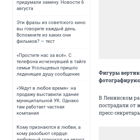
придумали замену. Новости 6
августа
Эти фразы из советского кино
вы говорите каждый день.
Вспомните из каких они
фильмов? — тест
«Простите нас за всё». С
телефона исчезнувшей в тайге
семьи Усольцевых пришло
Фигуры вертика
леденящее душу сообщение
фотографирующ
«Уйдут в любое время»: на
продажу выставили здание
В Ленинском ра
муниципальной УК. Однако
пострадали от 
там работает частная
пресс-секретар
компания
Кому признаются в любви, а
кому разобьют сердце:
любовный гороскоп на август