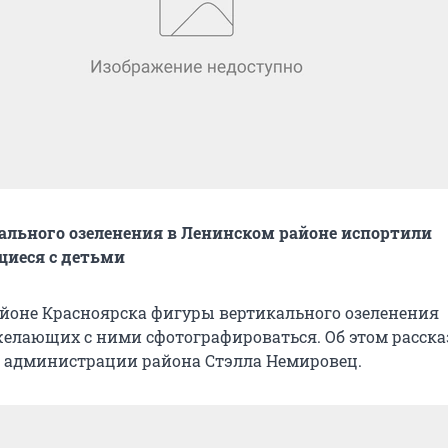
льного озеленения в Ленинском районе испортили
иеся с детьми
йоне Красноярска фигуры вертикального озеленения
желающих с ними сфотографироваться. Об этом расска
ь администрации района Стэлла Немировец.