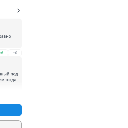
равно 
+6
–0
чный под 
е тогда 
+8
–4