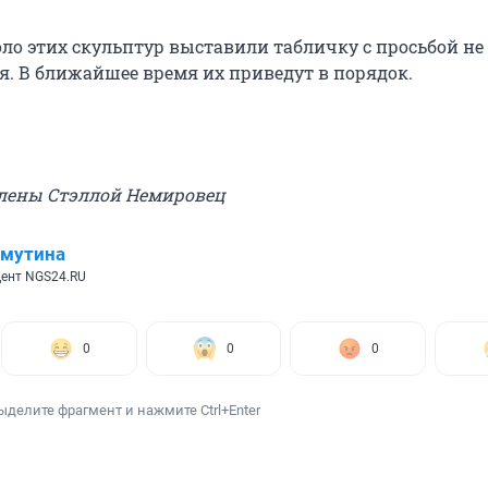
оло этих скульптур выставили табличку с просьбой не
я. В ближайшее время их приведут в порядок.
лены Стэллой Немировец
имутина
ент NGS24.RU
0
0
0
ыделите фрагмент и нажмите Ctrl+Enter