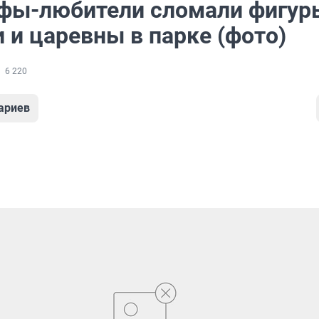
фы-любители сломали фигур
 и царевны в парке (фото)
6 220
ариев