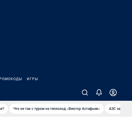
РОМОКОДЫ
ИГРЫ
ли?
Что не так с туром на теплоход «Виктор Астафьев»
AЗС закупае