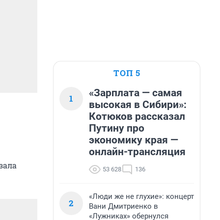
ТОП 5
«Зарплата — самая
1
высокая в Сибири»:
Котюков рассказал
Путину про
экономику края —
онлайн-трансляция
зала
53 628
136
«Люди же не глухие»: концерт
2
Вани Дмитриенко в
«Лужниках» обернулся