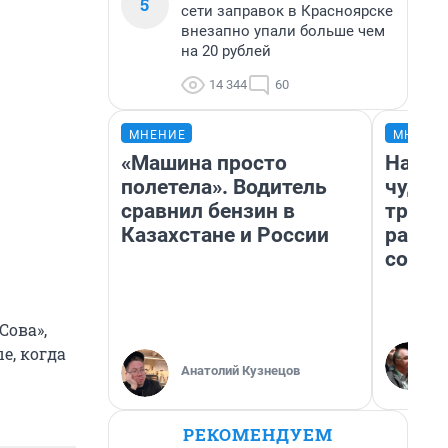
5
сети заправок в Красноярске
внезапно упали больше чем
на 20 рублей
14 344
60
МНЕНИЕ
МНЕНИ
«Машина просто
Насле
полетела». Водитель
чудом
сравнил бензин в
транс
Казахстане и России
разне
совет
Сова»,
е, когда
Анатолий Кузнецов
РЕКОМЕНДУЕМ