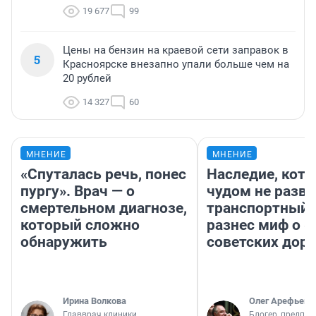
19 677
99
Цены на бензин на краевой сети заправок в
5
Красноярске внезапно упали больше чем на
20 рублей
14 327
60
МНЕНИЕ
МНЕНИЕ
«Спуталась речь, понес
Наследие, кото
пургу». Врач — о
чудом не разва
смертельном диагнозе,
транспортный 
который сложно
разнес миф о 
обнаружить
советских доро
Ирина Волкова
Олег Арефьев
Главврач клиники
Блогер, предпри