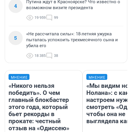
Путина ждут в Красноярске? Что известно о
4
возможном визите президента
19 959
99
«Не рассчитала силы»: 18-летняя ужурка
5
пыталась успокоить трехмесячного сына и
убила его
18 385
38
МНЕНИЕ
МНЕНИЕ
«Никого нельзя
«Мы видим нов
победить». О чем
Нолана»: с как
главный блокбастер
настроем нужн
этого года, который
смотреть «Оди
бьет рекорды в
чтобы она не
прокате: честный
выглядела как
отзыв на «Одиссею»