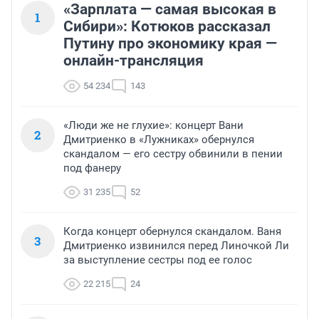
«Зарплата — самая высокая в
1
Сибири»: Котюков рассказал
Путину про экономику края —
онлайн-трансляция
54 234
143
«Люди же не глухие»: концерт Вани
2
Дмитриенко в «Лужниках» обернулся
скандалом — его сестру обвинили в пении
под фанеру
31 235
52
Когда концерт обернулся скандалом. Ваня
3
Дмитриенко извинился перед Линочкой Ли
за выступление сестры под ее голос
22 215
24