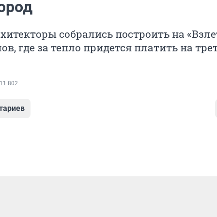
ород
хитекторы собрались построить на «Взле
ов, где за тепло придется платить на тре
11 802
тариев