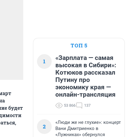
ТОП 5
«Зарплата — самая
1
высокая в Сибири»:
Котюков рассказал
Путину про
экономику края —
март
онлайн-трансляция
на
53 866
137
ние будет
одимости
аться,
«Люди же не глухие»: концерт
2
Вани Дмитриенко в
«Лужниках» обернулся