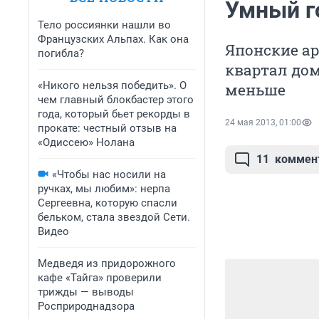
Умный г
Тело россиянки нашли во
Французских Альпах. Как она
Японские ар
погибла?
квартал дом
«Никого нельзя победить». О
меньше
чем главный блокбастер этого
года, который бьет рекорды в
24 мая 2013, 01:00
прокате: честный отзыв на
«Одиссею» Нолана
11
коммен
«Чтобы нас носили на
ручках, мы любим»: нерпа
Сергеевна, которую спасли
бельком, стала звездой Сети.
Видео
Медведя из придорожного
кафе «Тайга» проверили
трижды — выводы
Росприроднадзора