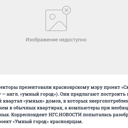
екторы презентовали красноярскому мэру проект «С
ty — англ. «умный город»). Они предлагают построить 
й квартал «умных» домов, в которых энергопотребле
 чем в обычных квартирах, а компьютеры при необх
ных. Корреспондент НГС.НОВОСТИ попыталась разобр
роект «Умный город» красноярцам.