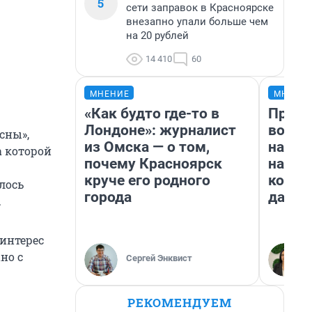
5
сети заправок в Красноярске
внезапно упали больше чем
на 20 рублей
14 410
60
МНЕНИЕ
МНЕНИ
«Как будто где-то в
Прода
Лондоне»: журналист
возьм
сны»,
из Омска — о том,
нам г
а которой
почему Красноярск
налог
круче его родного
косне
лось
города
даже 
.
 интерес
но с
Сергей Энквист
РЕКОМЕНДУЕМ