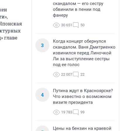
скандалом — его сестру
кен
обвинили в пении под
фанеру
и»,
 Японская
30 651
50
ектурных
» главе
Когда концерт обернулся
3
скандалом. Ваня Дмитриенко
извинился перед Линочкой
Ли за выступление сестры
под ее голос
22 007
22
Путина ждут в Красноярске?
4
Что известно о возможном
визите президента
19 783
99
Цены на бензин на краевой