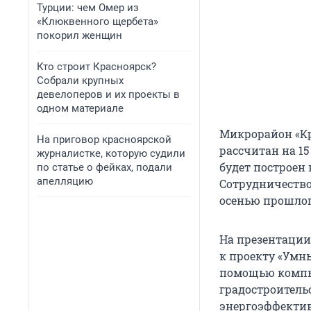
Турции: чем Омер из
«Клюквенного щербета»
покорил женщин
Кто строит Красноярск?
Собрали крупных
девелоперов и их проекты в
одном материале
Микрорайон «Кр
На приговор красноярской
рассчитан на 15
журналистке, которую судили
будет построен
по статье о фейках, подали
апелляцию
Сотрудничество
осенью прошлог
На презентации
к проекту «Умны
помощью компью
градостроительс
энергоэффектив