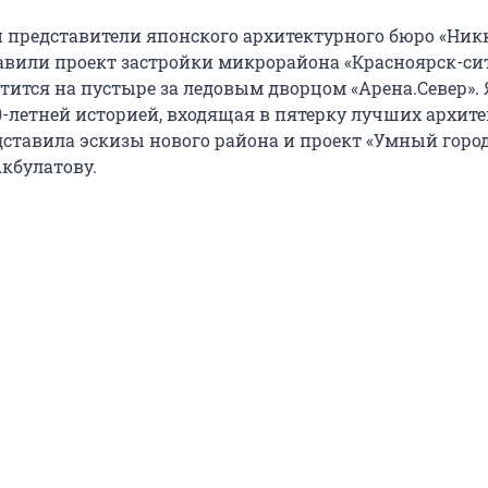
и представители японского архитектурного бюро «Ник
авили проект застройки микрорайона «Красноярск-сит
тится на пустыре за ледовым дворцом «Арена.Север».
0-летней историей, входящая в пятерку лучших архит
дставила эскизы нового района и проект «Умный город
Акбулатову.