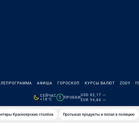
ЕЛЕПРОГРАММА
АФИША
ГОРОСКОП
КУРСЫ ВАЛЮТ
ZODY
П
USD 82,17
СЕЙЧАС
1
ПРОБКИ
+18°C
EUR 94,84
онтеры Красноярских столбов
Протыкал продукты и попал в полицию