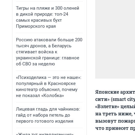
Тигры на пляже и 300 оленей
в дикой природе: топ-24
самых красивых бухт
Приморского края
Россию атаковали больше 200
тысяч дронов, а Беларусь
стягивает войска к
украинской границе: главное
об СВО за неделю
«Психоделика — это не наше»:
популярный в Красноярске
кинотеатр объяснил, почему
Японские архит
не показал «Колобка»
сити» (smart ci
«Взлетке» целы
Лицевая гладь для чайников:
на треть ниже,
гайд от набора петель до
вызовут пожар
первого готового изделия
что принесет п
«Жила тут интеллигенция».