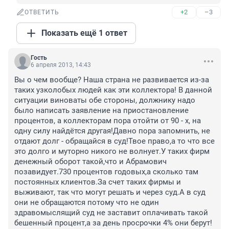
+2
–3
ОТВЕТИТЬ
Показать ещё 1 ответ
Гость
6 апреля 2013, 14:43
Вы о чем вообще? Наша страна не развивается из-за 
таких узколобых людей как эти коллектора! В данной 
ситуации виноваты обе стороны, должнику надо 
было написать заявление на приостановление 
процентов, а коллекторам пора отойти от 90 - х, на 
одну силу найдётся другая!Давно пора запомнить, не 
отдают долг - обращайся в суд!Твое право,а то что все 
это долго и муторно никого не волнует.У таких фирм 
денежный оборот такой,что и Абрамович 
позавидует.730 процентов годовых,а сколько там 
постоянных клиентов.За счет таких фирмы и 
выживают, так что могут решать и через суд.А в суд 
они не обращаются потому что не один 
здравомыслящий суд не заставит оплачивать такой 
бешенный процент,а за день просрочки 4% они берут! 