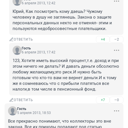
6 апреля 2013, 12:42
Юрий, Как посмотреть кому даешь? Чужому 
человеку в душу не заглянешь. Закона о защите 
персональных данных некто не отменял- этим и 
пользуются недобросовестные плательщики.
+4
–2
ОТВЕТИТЬ
Гость
6 апреля 2013, 17:42
123, Хотите иметь высокий процент,т.е. доход и при 
этом ничего не делать? И давать деньги обсолютно 
любому желающему,это риск.И нужно быть 
готовым что кто-то вам не вернет деньги.И к тому 
же я сомневаюсь что с прибыли платяться все 
налоги,в том числе в пенсионный фонд.
+7
–0
ОТВЕТИТЬ
Гость
5 апреля 2013, 18:53
Все прекрасно понимают, что коллекторы это вне 
закона. Все их приходы попадают под статью 