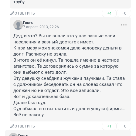
трубу.
+4
–0
ОТВЕТИТЬ
Гость
7 апреля 2013, 22:26
Дед, и что? Вы не знали что у нас разные слои 
населения и разный достаток имеет.

К при меру моя знакомая дала человеку деньги в 
долг. Расписку не взяла.

В итоге он её кинул. Та пошла именно в частное 
агентство. Те договорились о сумме за которую 
они выбьют с него долг.

Эту девушку снабдили жучками паучками. Та стала 
с должником беседовать он на словах сказал что 
должен но не отдаст. Это всё записали. 

Вот и доказательная база. 

Далее был суд. 

Суд обязал его выплатить и долг и услуги фирмы....

Всё по закону.
+1
–0
ОТВЕТИТЬ
Гость