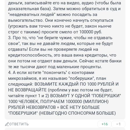
деньги, записывайте его на видео, аудио (чтобы была 
доказательная база). Затем можно обратиться в суд и 
"неадекватных людей" можно посадить за 
вымогательство. Они конечно начнуть откупаться 
(угрожать вам точно никто не будет, закон нынче 
строг с такими) просите смело от 100000 руб.

3. Про то, что "не берите чужие, чтобы не отдавать 
свои", так вы не давайте людям, которые не будут 
отдавать! Если вы не проверяете людей на 
кредитоспособность, это ваша вина кредиторы, что 
они потом не отдают вам деньги. Сейчас кстате банки 
те же тысячи дают под маленькие проценты.

4. А если хотите "покончить" с конторами 
микрозаймов, я их называю "поберушки", план 
следующий: ВОЗЬМИТЕ КАЖДЫЙ ПО 1000 РУБЛЕЙ И 
НЕ ВОЗВРАЩАЙТЕ (проблем у вас потом не будет, 
читайте пункт 1 и 2) ВОЗЬМУТ У ОДНОЙ "ПОБЕРУШКИ" 
1000 ЧЕЛОВЕК, ПОЛУЧАЕМ 1000000 (МИЛЛИОН) 
РУБЛЕЙ НЕВОЗВРАТОВ = ВСЁ НЕТУ БОЛЬШЕ 
"ПОБЕРУШКИ" (НЕВЫГОДНО СПОНСОРАМ БОЛЬШЕ)
+16
–1
ОТВЕТИТЬ