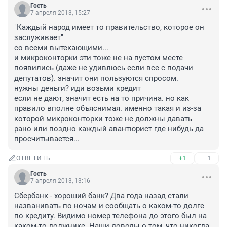
Гость
7 апреля 2013, 15:27
"Каждый народ имеет то правительство, которое он 
заслуживает"

со всеми вытекающими...

и микроконторки эти тоже не на пустом месте 
появились (даже не удивлюсь если все с подачи 
депутатов). значит они пользуются спросом.

нужны деньги? иди возьми кредит

если не дают, значит есть на то причина. но как 
правило вполне объяснимая. именно такая и из-за 
которой микроконторки тоже не должны давать

рано или поздно каждый авантюрист где нибудь да 
просчитывается...
+1
–1
ОТВЕТИТЬ
Гость
7 апреля 2013, 13:16
Сбербанк - хороший банк? Два года назад стали 
названивать по ночам и сообщать о каком-то долге 
по кредиту. Видимо номер телефона до этого был на 
каком-то должнике. Наши доводы о том, что никогда 