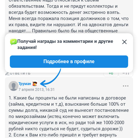
Ответственнее надо относиться к своим 
обязательствам. Тогда и не придут коллекторы и 
всегда будет возможность денег экстренно взять. 
Меня всегда поражала позиция должников о том, что 
их права, видите ли нарушают. И на адвокатов деньги 
находят.... Правильно было бы на общественные 
работы принудительно отрабатывать по решению 
Получай награды за комментарии и другие 
суда отправлять. И на вредное производство. И без 
задания!
соблюдения норм Трудового кодекса. Чтобы 
работали по 15 часов в день и все деньги кредитору 
Подробнее в профиле
отправлялись. Самим только на чашку риса.
+6
–11
ОТВЕТИТЬ
Труман
7 апреля 2013, 16:31
1. Какие бы проценты не были написаны в договоре 
(займа, кредитном и т.д), взыскание больше 100% от 
суммы долга, никакой суд не вынесет постановление 
по микрозаймам (истец конечно может включить 
юридические услуги в иск, но ради той же 1000-2000 
рублей никто судиться не будет, судиться дороже:))

2. Если к Вам кто-либо пришёл и требует вернуть 