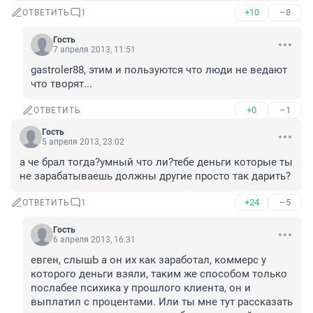
+10
–8
ОТВЕТИТЬ
1
Гость
7 апреля 2013, 11:51
gastroler88, этим и пользуются что люди не ведают 
что творят...
+0
–1
ОТВЕТИТЬ
Гость
5 апреля 2013, 23:02
а че брал тогда?умный что ли?тебе деньги которые ты 
не зарабатываешь должны другие просто так дарить?
+24
–5
ОТВЕТИТЬ
1
Гость
6 апреля 2013, 16:31
евген, слышЬ а он их как заработал, коммерс у 
которого деньги взяли, таким же способом только 
послабее психика у прошлого клиента, он и 
выплатил с процентами. Или ты мне тут рассказать 