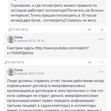
Горожанин, а где посмотреть можно правила по 
которым работают коллектора?Почитать уж больно 
интересно.Точно,пришли поговорить в 10 часов 
вечера,два бугая...поговорить)) Смеюсь не могу.
+5
–0
ОТВЕТИТЬ
Гость
6 апреля 2013, 18:18
Смотрим здесь http://www.youtube.com/watch?
v=15tXSIQbAUw
+4
–1
ОТВЕТИТЬ
Гость
6 апреля 2013, 16:06
Люди должны отдавать отчёт своим действиям когда 
подписывают договор в микрофинансовых 
организациях,в договорах в этих прописано о том что 
если заёмщик не отдаст деньги, микрофинансовая 
организация имеет право передать информацию 
третьим лицам(т.е суд,коллекторы) и коллекторы 
имеет полное право приехать и взыскивать деньги с 