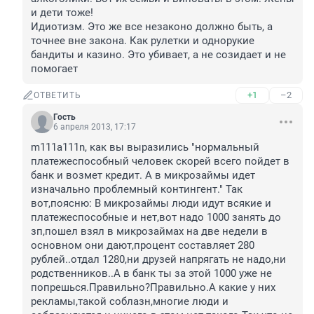
и дети тоже!

Идиотизм. Это же все незаконо должно быть, а 
точнее вне закона. Как рулетки и однорукие 
бандиты и казино. Это убивает, а не созидает и не 
помогает
+1
–2
ОТВЕТИТЬ
Гость
6 апреля 2013, 17:17
m111a111n, как вы выразились "нормальный 
платежеспособный человек скорей всего пойдет в 
банк и возмет кредит. А в микрозаймы идет 
изначально проблемный контингент." Так 
вот,поясню: В микрозаймы люди идут всякие и 
платежеспособные и нет,вот надо 1000 занять до 
зп,пошел взял в микрозаймах на две недели в 
основном они дают,процент составляет 280 
рублей..отдал 1280,ни друзей напрягать не надо,ни 
родственников..А в банк ты за этой 1000 уже не 
попрешься.Правильно?Правильно.А какие у них 
рекламы,такой соблазн,многие люди и 