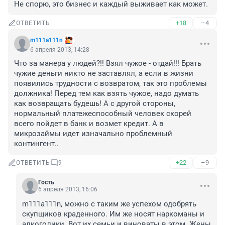
Не спорю, это бизнес и каждый выживает как может.
+18
–4
ОТВЕТИТЬ
m111a111n
6 апреля 2013, 14:28
Что за манера у людей?!! Взял чужое - отдай!!! Брать 
чужие деньги никто не заставлял, а если в жизни 
появились трудности с возвратом, так это проблемы 
должника! Перед тем как взять чужое, надо думать 
как возвращать будешь! А с другой стороны, 
нормальный платежеспособный человек скорей 
всего пойдет в банк и возмет кредит. А в 
микрозаймы идет изначально проблемный 
контингент..
+22
–9
ОТВЕТИТЬ
9
Гость
6 апреля 2013, 16:06
m111a111n, можно с таким же успехом одобрять 
скупщиков краденного. Им же носят наркоманы и 
алкоголики. Вот их семьи и виноваты в этом. Жены 