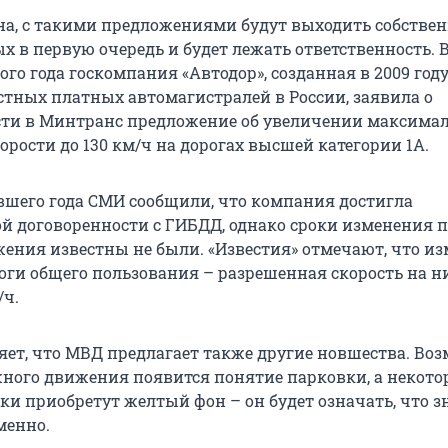
на, с такими предложениями будут выходить собстве
ых в первую очередь и будет лежать ответственность. 
го года госкомпания «Автодор», созданная в 2009 год
стных платных автомагистралей в России, заявила о
ти в Минтранс предложение об увеличении максима
рости до 130 км/ч на дорогах высшей категории 1А.
вшего года СМИ сообщили, что компания достигла
й договоренности с ГИБДД, однако сроки изменения 
ения известны не были. «Известия» отмечают, что и
роги общего пользования – разрешенная скорость на н
/ч.
яет, что МВД предлагает также другие новшества. Воз
ного движения появится понятие парковки, а некото
и приобретут желтый фон – он будет означать, что з
менно.