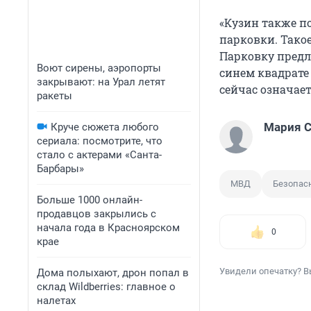
«Кузин также по
парковки. Такое
Парковку предл
Воют сирены, аэропорты
синем квадрате
закрывают: на Урал летят
сейчас означает
ракеты
Мария С
Круче сюжета любого
сериала: посмотрите, что
стало с актерами «Санта-
Барбары»
МВД
Безопас
Больше 1000 онлайн-
продавцов закрылись с
начала года в Красноярском
0
крае
Увидели опечатку? В
Дома полыхают, дрон попал в
склад Wildberries: главное о
налетах