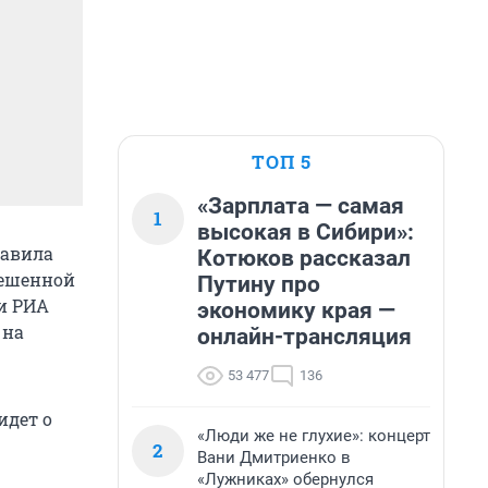
ТОП 5
«Зарплата — самая
1
высокая в Сибири»:
равила
Котюков рассказал
решенной
Путину про
ии РИА
экономику края —
 на
онлайн-трансляция
53 477
136
идет о
«Люди же не глухие»: концерт
2
Вани Дмитриенко в
«Лужниках» обернулся