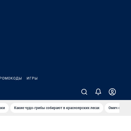
РОМОКОДЫ
ИГРЫ
шки
Какие чудо-грибы собирают в красноярских лесах
Омич сравни