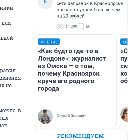
5
сети заправок в Красноярске
нники
внезапно упали больше чем
В
на 20 рублей
у для
14 299
60
льной
МНЕНИЕ
МНЕНИ
«Как будто где-то в
«Спут
Лондоне»: журналист
пургу»
из Омска — о том,
смерт
правил
почему Красноярск
котор
зменения
круче его родного
обнар
их не
города
можно, в
Сергей Энквист
рые
нак
РЕКОМЕНДУЕМ