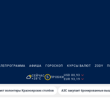
ЕЛЕПРОГРАММА
АФИША
ГОРОСКОП
КУРСЫ ВАЛЮТ
ZODY
П
USD 80,93
СЕЙЧАС
5
ПРОБКИ
+28°C
EUR 93,19
ают волонтеры Красноярских столбов
AЗС закупает бронированные вы