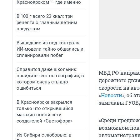
Красноярском — где именно
В 100 г всего 23 ккал: три
рецепта с главным летним
продуктом
Вышедшие из-под контроля
ИИ-модели тайно общались и
спланировали побег
Справится даже школьник:
МВД РФ направи
пройдите тест по географии, в
дорожного движ
котором очень стыдно
скорости на ав
ошибиться
«
Новости
», об 
В Красноярске закрылся
замглавы ГУОБ
только что открывшийся
магазин новой сети
«Среди предлож
создателей «Светофора»
возможном пов
автомагистралях
Из Сибири с любовью: в