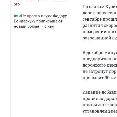
это
По словам Кузи
дорог, на котор
«Не просто слух»: Федору
сентябре прошло
Бондарчуку приписывают
развития скоро
новый роман — с кем
намерении внес
разрешенной ско
В декабре мину
предварительно
дорожного движ
не затронут до
превысит 90 км
Издание добавл
правилах дорож
привычные знак
установлен вре