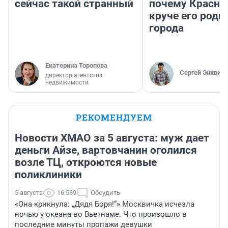
сейчас такой странный
почему Красно
круче его родн
города
Екатерина Торопова
Сергей Энквист
директор агентства
недвижимости
РЕКОМЕНДУЕМ
Новости ХМАО за 5 августа: муж дает
деньги Айзе, вартовчанин оголился
возле ТЦ, откроются новые
поликлиники
5 августа
16 539
Обсудить
«Она крикнула: „Дядя Боря!“» Москвичка исчезла
ночью у океана во Вьетнаме. Что произошло в
последние минуты пропажи девушки