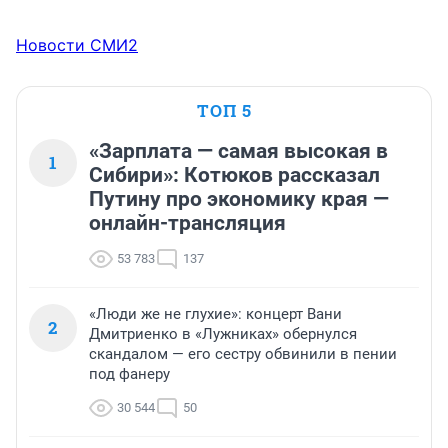
Новости СМИ2
ТОП 5
«Зарплата — самая высокая в
1
Сибири»: Котюков рассказал
Путину про экономику края —
онлайн-трансляция
53 783
137
«Люди же не глухие»: концерт Вани
2
Дмитриенко в «Лужниках» обернулся
скандалом — его сестру обвинили в пении
под фанеру
30 544
50