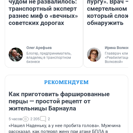
чудом не развалилось:
пургу». Врач — 
транспортный эксперт
смертельном д
разнес миф о «вечных»
который слож
советских дорогах
обнаружить
Олег Арефьев
Ирина Волкова
Блогер, предприниматель,
Главврач клини
владелец в транспортном
«Реабилитация 
бизнесе
Волковой»
РЕКОМЕНДУЕМ
Как приготовить фаршированные
перцы — простой рецепт от
жительницы Барнаула
5 часов
2 205
2
«Нашел Наденьку, а у нее пробита голова». Мужчина
рассказал, как потерял жену при атаке БПЛА в