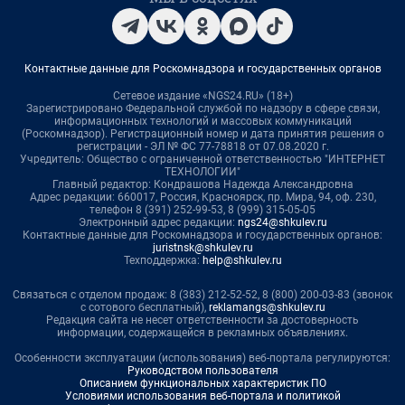
Контактные данные для Роскомнадзора и государственных органов
Сетевое издание «NGS24.RU» (18+)
Зарегистрировано Федеральной службой по надзору в сфере связи,
информационных технологий и массовых коммуникаций
(Роскомнадзор). Регистрационный номер и дата принятия решения о
регистрации - ЭЛ № ФС 77-78818 от 07.08.2020 г.
Учредитель: Общество с ограниченной ответственностью "ИНТЕРНЕТ
ТЕХНОЛОГИИ"
Главный редактор: Кондрашова Надежда Александровна
Адрес редакции: 660017, Россия, Красноярск, пр. Мира, 94, оф. 230,
телефон 8 (391) 252-99-53, 8 (999) 315-05-05
Электронный адрес редакции:
ngs24@shkulev.ru
Контактные данные для Роскомнадзора и государственных органов:
juristnsk@shkulev.ru
Техподдержка:
help@shkulev.ru
Связаться с отделом продаж: 8 (383) 212-52-52, 8 (800) 200-03-83 (звонок
с сотового бесплатный),
reklamangs@shkulev.ru
Редакция сайта не несет ответственности за достоверность
информации, содержащейся в рекламных объявлениях.
Особенности эксплуатации (использования) веб-портала регулируются:
Руководством пользователя
Описанием функциональных характеристик ПО
Условиями использования веб-портала и политикой