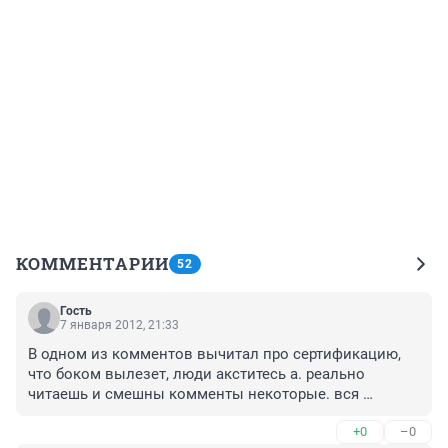
КОММЕНТАРИИ
52
Гость
7 января 2012, 21:33
В одном из комментов вычитал про сертификацию, 
что боком вылезет, люди акститесь а. реально 
читаешь и смешны комменты некоторые. вся 
сертификация на товар имеется и на лов из и на 
+0
–0
доктор пеппер, кто продает, и если продают от кого-то 