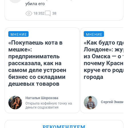
убила его
18 352
38
МНЕНИЕ
МНЕНИЕ
«Покупаешь кота в
«Как будто где-
мешке»:
Лондоне»: жур
предприниматель
из Омска — о т
рассказала, как на
почему Красно
самом деле устроен
круче его родн
бизнес со складами
города
дешевых товаров
Наталья Шорохова
Сергей Энквист
Открыла кофейную точку на
деньги соцразвития
РЕКОМЕНДУЕМ