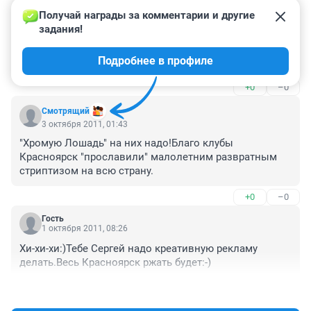
Получай награды за комментарии и другие 
Гость
3 октября 2011, 11:02
задания!
Реклама водки и пиваса везде!!! их надо не 
Подробнее в профиле
штрафовать, а закрывать
+0
–0
Смотрящий
3 октября 2011, 01:43
"Хромую Лошадь" на них надо!Благо клубы 
Красноярск "прославили" малолетним развратным 
стриптизом на всю страну.
+0
–0
Гость
1 октября 2011, 08:26
Хи-хи-хи:)Тебе Сергей надо креативную рекламу 
делать.Весь Красноярск ржать будет:-)
+0
–0