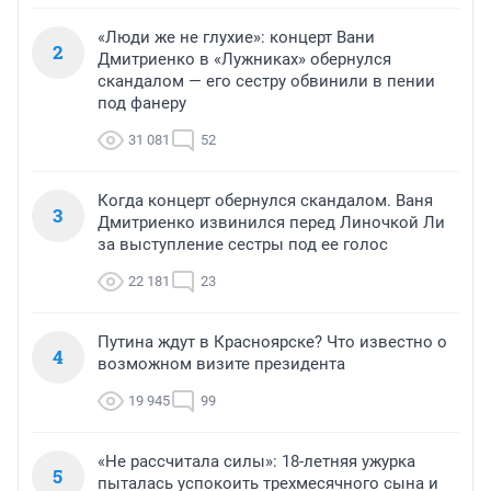
«Люди же не глухие»: концерт Вани
2
Дмитриенко в «Лужниках» обернулся
скандалом — его сестру обвинили в пении
под фанеру
31 081
52
Когда концерт обернулся скандалом. Ваня
3
Дмитриенко извинился перед Линочкой Ли
за выступление сестры под ее голос
22 181
23
Путина ждут в Красноярске? Что известно о
4
возможном визите президента
19 945
99
«Не рассчитала силы»: 18-летняя ужурка
5
пыталась успокоить трехмесячного сына и