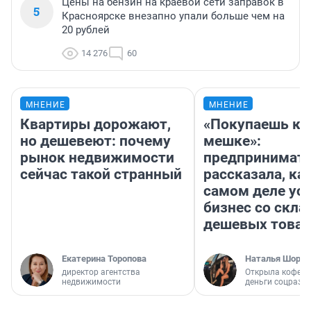
Цены на бензин на краевой сети заправок в
5
Красноярске внезапно упали больше чем на
20 рублей
14 276
60
МНЕНИЕ
МНЕНИЕ
Квартиры дорожают,
«Покупаешь ко
но дешевеют: почему
мешке»:
рынок недвижимости
предпринимат
сейчас такой странный
рассказала, как
самом деле ус
бизнес со скл
дешевых това
Екатерина Торопова
Наталья Шорох
директор агентства
Открыла кофейн
недвижимости
деньги соцразв