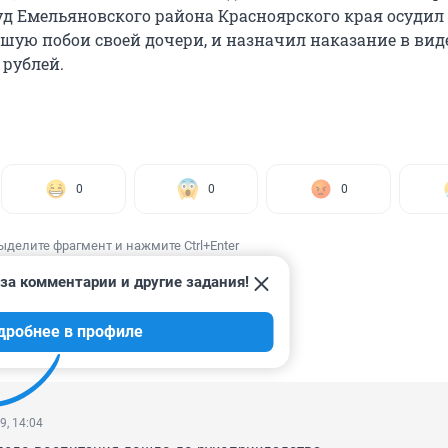
суд Емельяновского района Красноярского края осудил
шую побои своей дочери, и назначил наказание в ви
 рублей.
0
0
0
ыделите фрагмент и нажмите Ctrl+Enter
за комментарии и другие задания!
дробнее в профиле
ИИ
101
9, 14:04