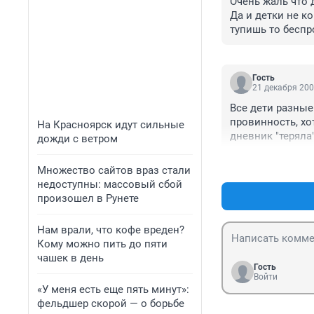
Очень жаль что 
Да и детки не к
тупишь то беспр
вина ребёнка,эт
поступать,сущес
цели.Помница м
Гость
месту,потом плак
21 декабря 200
когда нашкодил,
Все дети разные
слушать что она
провинность, хо
На Красноярск идут сильные
дневник "теряла"
дожди с ветром
дневнике прилет
это страшно,мат
Множество сайтов враз стали
чувство долга, л
недоступны: массовый сбой
одна, физически
произошел в Рунете
всегда пыталась 
адекватные дети,
Нам врали, что кофе вреден?
следующем году 
Кому можно пить до пяти
без ошибок, ког
чашек в день
собственных дет
Гость
воспитаешь.
Войти
«У меня есть еще пять минут»:
фельдшер скорой — о борьбе