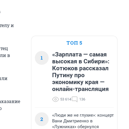
в
телу и
ТОП 5
отец
«Зарплата — самая
али в
1
высокая в Сибири»:
Котюков рассказал
Путину про
ыли
экономику края —
онлайн-трансляция
53 614
136
аказание
о
«Люди же не глухие»: концерт
2
Вани Дмитриенко в
«Лужниках» обернулся