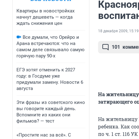
Краснояр
Квартиры в новостройках
воспита
начнут дешеветь — когда
ждать снижения цен
18 декабря 2009, 15:19
Все думали, что Орейро и
Арана встречаются: что на
101
комме
самом деле связывало самую
горячую пару 90-х
ЕГЭ хотят отменить к 2027
году: в Госдуме уже
придумали замену. Новости 6
августа
На жительницу 
затирающего о
Эти фразы из советского кино
вы говорите каждый день.
Вспомните из каких они
На жительницу 
фильмов? — тест
ребенка. Как с
по ч. 1 ст. 116 У
«Простите нас за всё». С