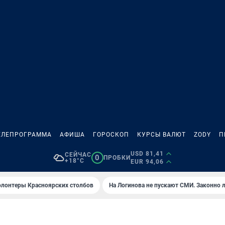
ЕЛЕПРОГРАММА
АФИША
ГОРОСКОП
КУРСЫ ВАЛЮТ
ZODY
П
USD 81,41
СЕЙЧАС
0
ПРОБКИ
+18°C
EUR 94,06
олонтеры Красноярских столбов
На Логинова не пускают СМИ. Законно 