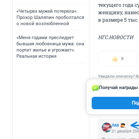
текущего года 
«Четырех мужей потеряла»:
женщину, нанес
Прохор Шаляпин проболтался
в размере 5 тыс.
о новой возлюбленной
НГС.НОВОСТИ
«Меня годами преследует
бывшая любовница мужа: она
портит жилье и угрожает».
Реальная история
0
Увидели опечатку? В
Получай награды 
По
КОММЕНТАР
ЛAВ
21 декабря 200