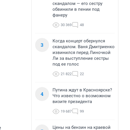
скандалом — его сестру
обвинили в пении под
фанеру
30 369
48
Когда концерт обернулся
3
скандалом. Ваня Дмитриенко
извинился перед Линочкой
Ли за выступление сестры
под ее голос
21 822
22
Путина ждут в Красноярске?
4
Что известно о возможном
визите президента
19 687
99
е
Цены на бензин на краевой