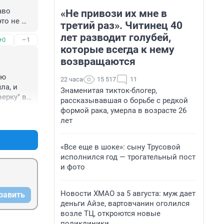
во 
«Не привози их мне в
то не 
третий раз». Читинец 40
лет разводит голубей,
+0
–1
вленной 
которые всегда к нему
возвращаются
вый раз 
лся 
ю 
22 часа
15 517
11
а, и 
Знаменитая тикток-блогер,
ерку" в 
рассказывавшая о борьбе с редкой
ы бьет - 
формой рака, умерла в возрасте 26
+0
–1
м только 
лет
ю их 
упки, 
«Все еще в шоке»: сыну Трусовой
е 
исполнился год — трогательный пост
таршая в 
и фото
, как 
питании 
Новости ХМАО за 5 августа: муж дает
равить
деньги Айзе, вартовчанин оголился
возле ТЦ, откроются новые
поликлиники