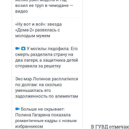
возил ее труп в чемодане —
видео
«Ну вот и всё»: звезда
«Дома-2» развелась с
молодым мужем
У могилы педофила. Его
смерть разделила страну на
два лагеря, а защитника детей
отправила за решетку
Экс-мэр Логинов расплатился
по долгам: на сколько
уменьшилась его
задолженность по алиментам
Больше не скрывает:
Полина Гагарина показала
романтичные кадры с новым
В ГУВД отмечаю
избранником