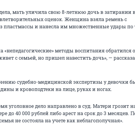
дела, мать уличила свою 8-летнюю дочь в затирании 
влетворительных оценок. Женщина взяла ремень с
 пластмассы и нанесла им множественные удары по 
на «непедагогические» методы воспитания обратился 
живет с семьей, но пришел навестить дочь», — рассказ
чению судебно-медицинской экспертизы у девочки б
дины и кровоподтеки на лице, руках и ногах.
мя уголовное дело направлено в суд. Матери грозит н
ре до 40 000 рублей либо арест на срок до 3 месяцев. П
емья не состояла на учете как неблагополучная».