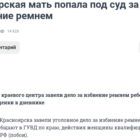
ская мать попала под суд за
ние ремнем
14 626
нтарий
краевого центра завели дело за избиение ремнем реб
ценки в дневнике
Красноярска завели уголовное дело за избиение ремн
ообщают в ГУВД по краю, действия женщины квалиф
К РФ (побои).