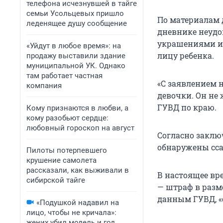
телефона исчезнувшей в тайге
семьи Усольцевых пришло
По материалам 
леденящее душу сообщение
дневнике неудо
украшениями из
«Уйдут в любое время»: на
лицу ребенка.
продажу выставили здание
муниципальной УК. Однако
там работает частная
«С заявлением 
компания
девочки. Он не 
ГУВД по краю.
Кому признаются в любви, а
кому разобьют сердце:
любовный гороскоп на август
Согласно заклю
обнаружены сса
Пилоты потерпевшего
крушение самолета
рассказали, как выживали в
В настоящее вре
сибирской тайге
— штраф в разме
данным ГУВД, «с
«Подушкой надавил на
лицо, чтобы не кричала»:
жених убил модель и год