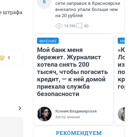
5
сети заправок в Красноярске
внезапно упали больше чем
де штрафа
на 20 рублей
14 336
60
МНЕНИЕ
МНЕНИ
Мой банк меня
«Как б
бережет. Журналист
Лондо
0
хотела снять 200
из Ом
тысяч, чтобы погасить
почем
кредит, — к ней домой
круче
приехала служба
город
безопасности
Ксения Владимирская
Автор мнения
РЕКОМЕНДУЕМ