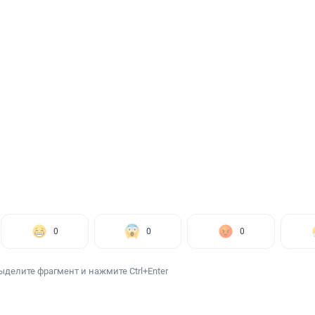
0
0
0
ыделите фрагмент и нажмите Ctrl+Enter