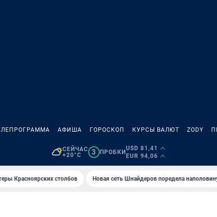
ЕЛЕПРОГРАММА
АФИША
ГОРОСКОП
КУРСЫ ВАЛЮТ
ZODY
П
USD 81,41
СЕЙЧАС
3
ПРОБКИ
+20°C
EUR 94,06
теры Красноярских столбов
Новая сеть Шнайдеров поредела наполовин