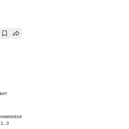
вет
еременная
-2…0