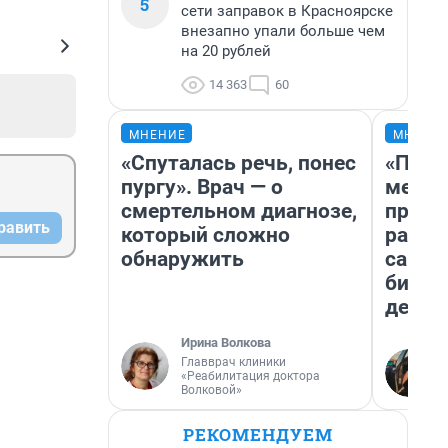
5
сети заправок в Красноярске
внезапно упали больше чем
на 20 рублей
14 363
60
МНЕНИЕ
МНЕНИ
«Спуталась речь, понес
«Поку
пургу». Врач — о
мешке
смертельном диагнозе,
предп
равить
который сложно
расска
обнаружить
самом
бизне
дешев
Ирина Волкова
Главврач клиники
«Реабилитация доктора
Волковой»
РЕКОМЕНДУЕМ