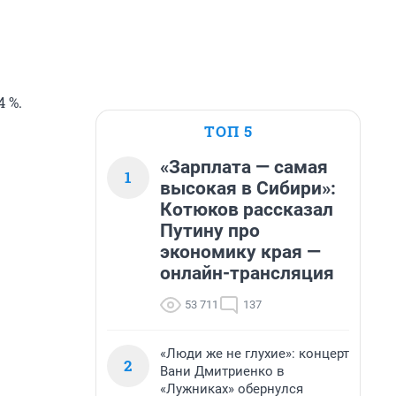
 %.
ТОП 5
«Зарплата — самая
1
высокая в Сибири»:
Котюков рассказал
Путину про
экономику края —
онлайн-трансляция
53 711
137
«Люди же не глухие»: концерт
2
Вани Дмитриенко в
«Лужниках» обернулся