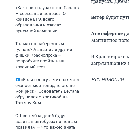
градусов. Днем 
«Как они получают сто баллов
— серьезный вопрос». О
Ветер
будет дут
кризисе ЕГЭ, всего
образования и ужасах
приемной кампании
Атмосферное д
Магнитное поле
Только по набережным
гуляете? А знаете ли другие
фишки Красноярска —
В Красноярске 
попробуйте пройти наш
загрязняющих в
красивый тест
НГС.НОВОСТИ
«Если сверху летит ракета и
сжигает мой товар, то это не
мой риск». Основатель Levrana
обрушился с критикой на
Татьяну Ким
С 1 сентября детей будут
возить в автобусах по новым
правилам — что важно знать