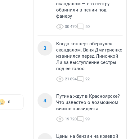
скандалом — его сестру
обвинили в пении под
фанеру
30 470
50
Когда концерт обернулся
3
скандалом. Ваня Дмитриенко
извинился перед Линочкой
Ли за выступление сестры
под ее голос
21 894
22
Путина ждут в Красноярске?
4
Что известно о возможном
0
визите президента
19 720
99
Цены на бензин на краевой