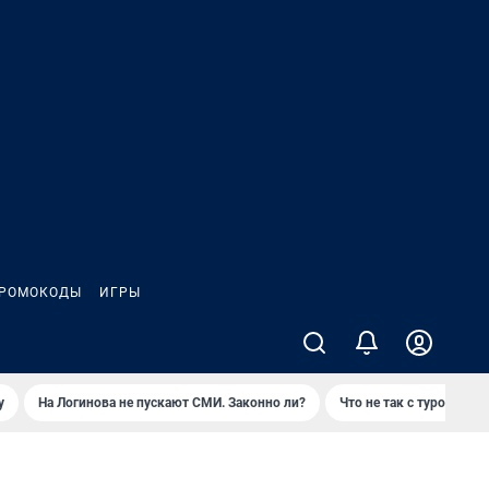
РОМОКОДЫ
ИГРЫ
у
На Логинова не пускают СМИ. Законно ли?
Что не так с туром на 