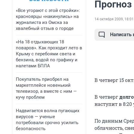
Прогноз
«Все угорают с этой стройки»:
красноярцы «накинулись» на
14 октября 2009, 18:01
журналиста из Омска за
хвалебный отзыв о городе
Написать
«На 18 отдыхающих 18
поваров». Как проходит лето в
Крыму с перебоями света и
бензина, водой по графику и
налетами БПЛА
Покупатель приобрел на
В четверг 15 ок
маркетплейсе новенький
телевизор, а вместе с ним —
В четверг
долго
кучу проблем
наступит в 8:20 у
Надвигается волна пугающих
вирусов — ученые
По данным Сред
потребовали срочно усилить
облачность, сне
безопасность