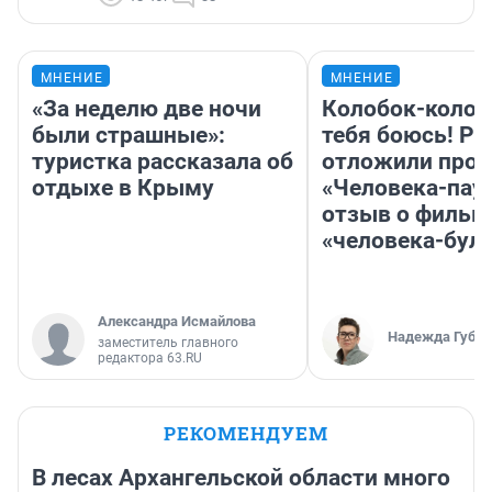
МНЕНИЕ
МНЕНИЕ
«За неделю две ночи
Колобок-колобо
были страшные»:
тебя боюсь! Ра
туристка рассказала об
отложили прок
отдыхе в Крыму
«Человека-пау
отзыв о фильм
«человека-бул
Александра Исмайлова
Надежда Губар
заместитель главного
редактора 63.RU
РЕКОМЕНДУЕМ
В лесах Архангельской области много