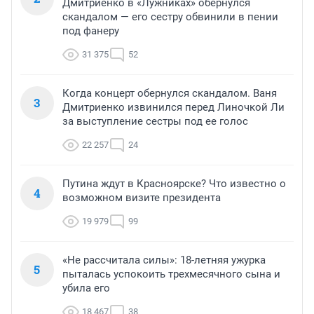
Дмитриенко в «Лужниках» обернулся
скандалом — его сестру обвинили в пении
под фанеру
31 375
52
Когда концерт обернулся скандалом. Ваня
3
Дмитриенко извинился перед Линочкой Ли
за выступление сестры под ее голос
22 257
24
Путина ждут в Красноярске? Что известно о
4
возможном визите президента
19 979
99
«Не рассчитала силы»: 18-летняя ужурка
5
пыталась успокоить трехмесячного сына и
убила его
18 467
38