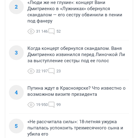
«Люди же не глухие»: концерт Вани
2
Дмитриенко в «Лужниках» обернулся
скандалом — его сестру обвинили в пении
под фанеру
31 146
52
Когда концерт обернулся скандалом. Ваня
3
Дмитриенко извинился перед Линочкой Ли
за выступление сестры под ее голос
22 197
23
Путина ждут в Красноярске? Что известно о
4
возможном визите президента
19 950
99
«Не рассчитала силы»: 18-летняя ужурка
5
пыталась успокоить трехмесячного сына и
убила его