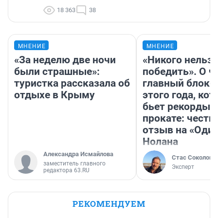
18 363
38
МНЕНИЕ
МНЕНИЕ
«За неделю две ночи
«Никого нельз
были страшные»:
победить». О ч
туристка рассказала об
главный блокб
отдыхе в Крыму
этого года, ко
бьет рекорды 
прокате: честн
отзыв на «Оди
Нолана
Александра Исмайлова
Стас Соколов
заместитель главного
Эксперт
редактора 63.RU
РЕКОМЕНДУЕМ