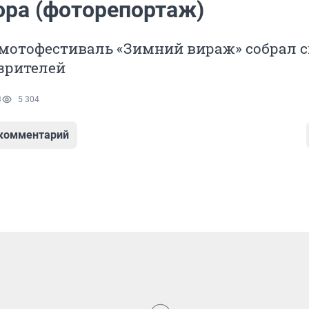
ора (фоторепортаж)
мотофестиваль «Зимний вираж» собрал 
зрителей
3
5 304
 комментарий