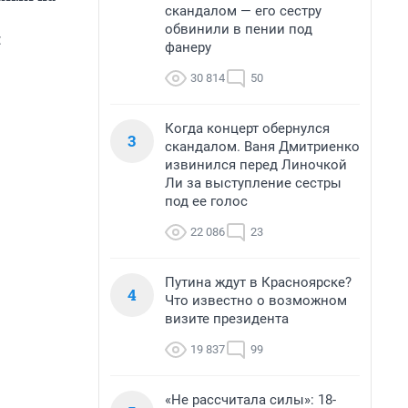
скандалом — его сестру
обвинили в пении под
и
фанеру
30 814
50
Когда концерт обернулся
3
скандалом. Ваня Дмитриенко
извинился перед Линочкой
Ли за выступление сестры
под ее голос
22 086
23
Путина ждут в Красноярске?
4
Что известно о возможном
визите президента
19 837
99
«Не рассчитала силы»: 18-