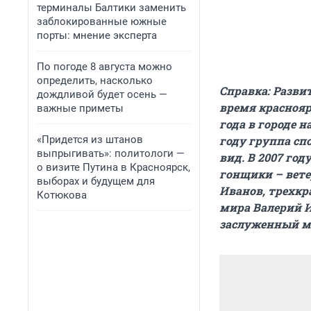
терминалы Балтики заменить
заблокированные южные
порты: мнение эксперта
По погоде 8 августа можно
определить, насколько
Справка:
Развит
дождливой будет осень —
время краснояр
важные приметы
года в городе 
«Придется из штанов
году группа сп
выпрыгивать»: политологи —
вид. В 2007 го
о визите Путина в Красноярск,
гонщики – вет
выборах и будущем для
Иванов, трехк
Котюкова
мира Валерий И
заслуженный м