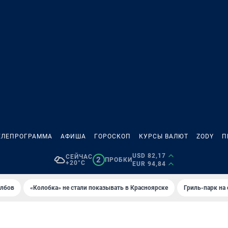
ЕЛЕПРОГРАММА
АФИША
ГОРОСКОП
КУРСЫ ВАЛЮТ
ZODY
П
USD 82,17
СЕЙЧАС
2
ПРОБКИ
+20°C
EUR 94,84
олбов
«Колобка» не стали показывать в Красноярске
Гриль-парк на