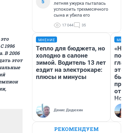
5
летняя ужурка пыталась
успокоить трехмесячного
сына и убила его
17 044
35
 это
МНЕНИЕ
МНЕНИ
С 1996
Тепло для бюджета, но
«Нико
. В 2006
холодно в салоне
побед
дать этот
зимой. Водитель 13 лет
главн
ональные
ездит на электрокаре:
этого
ий
плюсы и минусы
бьет 
чемпион
прока
ии,
отзыв
Нолан
Денис Дедюхин
РЕКОМЕНДУЕМ