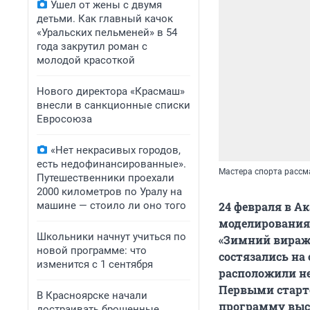
Ушел от жены с двумя
детьми. Как главный качок
«Уральских пельменей» в 54
года закрутил роман с
молодой красоткой
Нового директора «Красмаш»
внесли в санкционные списки
Евросоюза
«Нет некрасивых городов,
есть недофинансированные».
Мастера спорта рассм
Путешественники проехали
2000 километров по Уралу на
машине — стоило ли оно того
24 февраля в А
моделирования
Школьники начнут учиться по
«Зимний вираж»
новой программе: что
состязались на
изменится с 1 сентября
расположили н
Первыми старт
В Красноярске начали
программу выст
достраивать брошенные