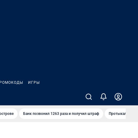
РОМОКОДЫ
ИГРЫ
 острове
Банк позвонил 1263 раза и получил штраф
Протыкал проду