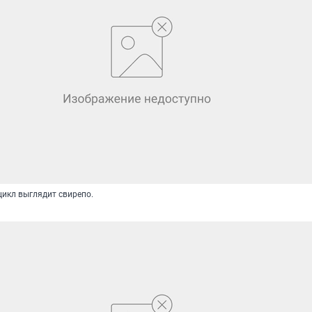
икл выглядит свирепо.