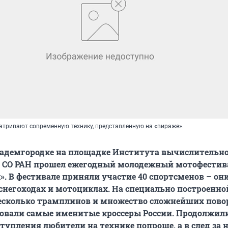
атривают современную технику, представленную на «вираже».
кадемгородке на площадке Института вычислительн
 СО РАН прошел ежегодный молодежный мотофестив
. В фестивале приняли участие 40 спортсменов – он
 снегоходах и мотоциклах. На специально построенно
есколько трамплинов и множество сложнейших пово
овали самые именитые кроссеры России. Продолжил
упления любители на технике попроще, а в след за 