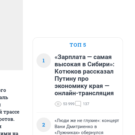
ТОП 5
«Зарплата — самая
1
высокая в Сибири»:
Котюков рассказал
Путину про
экономику края —
ого
онлайн-трансляция
аль
и
53 999
137
й трассе
ротов.
«Люди же не глухие»: концерт
2
и
Вани Дмитриенко в
«Лужниках» обернулся
ними на