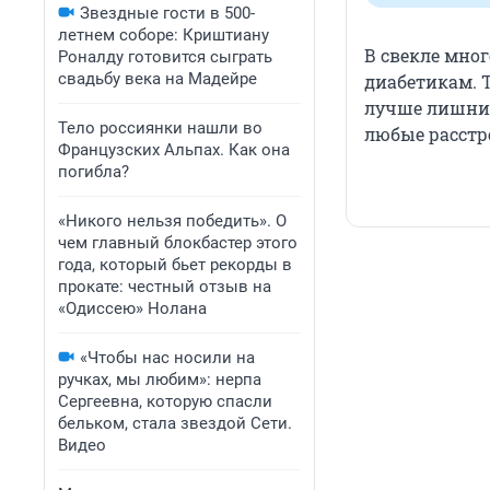
Звездные гости в 500-
летнем соборе: Криштиану
В свекле мног
Роналду готовится сыграть
свадьбу века на Мадейре
диабетикам. Т
лучше лишний
Тело россиянки нашли во
любые расстр
Французских Альпах. Как она
погибла?
«Никого нельзя победить». О
чем главный блокбастер этого
года, который бьет рекорды в
прокате: честный отзыв на
«Одиссею» Нолана
«Чтобы нас носили на
ручках, мы любим»: нерпа
Сергеевна, которую спасли
бельком, стала звездой Сети.
Видео