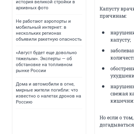
история великой стройки в
архивных фото
Капусту врач
причинам:
Не работают аэропорты и
мобильный интернет: в
нарушени
нескольких регионах
объявили ракетную опасность
капусту;
заболева
«Август будет еще довольно
количест
тяжелым». Эксперты — об
обстановке на топливном
обострен
рынке России
ухудшени
Дома и автомобили в огне,
нарушенн
мирные жители погибли: что
свежая к
известно о налетах дронов на
кишечни
Россию
Но если о том
догадываться