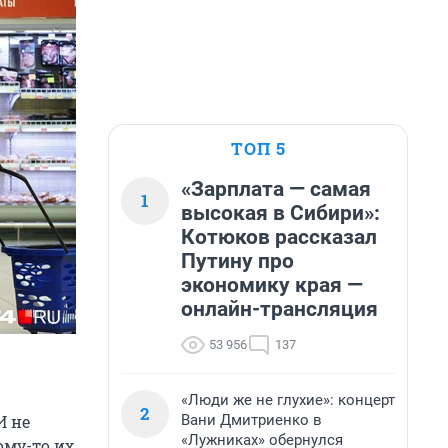
ТОП 5
«Зарплата — самая
1
высокая в Сибири»:
Котюков рассказал
Путину про
экономику края —
онлайн-трансляция
53 956
137
«Люди же не глухие»: концерт
2
Вани Дмитриенко в
И не
«Лужниках» обернулся
ому-то их