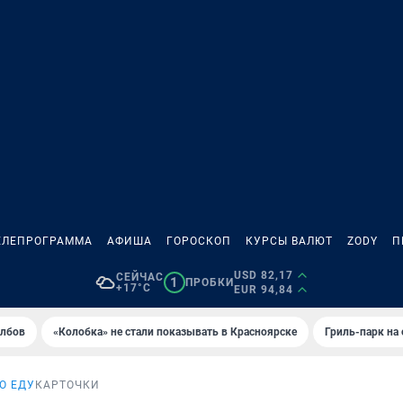
ЕЛЕПРОГРАММА
АФИША
ГОРОСКОП
КУРСЫ ВАЛЮТ
ZODY
П
USD 82,17
СЕЙЧАС
1
ПРОБКИ
+17°C
EUR 94,84
олбов
«Колобка» не стали показывать в Красноярске
Гриль-парк на
О ЕДУ
КАРТОЧКИ