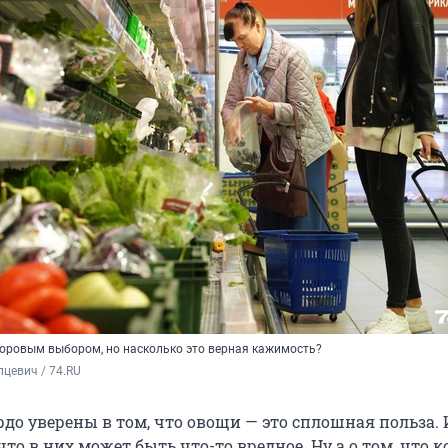
оровым выбором, но насколько это верная кажимость?
цевич / 74.RU
до уверены в том, что овощи — это сплошная польза. 
то в них может быть что-то вредное. Ну а о том, что к