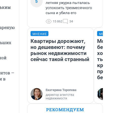
5
летняя ужурка пыталась
льким
успокоить трехмесячного
сына и убила его
15 862
34
вареную
МНЕНИЕ
МНЕНИ
Квартиры дорожают,
Мой б
льших
но дешевеют: почему
береж
рынок недвижимости
хотел
ной
сейчас такой странный
тысяч
креди
приех
нтов —
безоп
и в
Екатерина Торопова
директор агентства
недвижимости
РЕКОМЕНДУЕМ