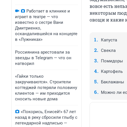
вовсе есть нель
Работает в клинике и
некоторым людя
играет в театре — что
овощи и какие 
известно о сестре Вани
Дмитриенко,
оскандалившейся на концерте
в «Лужниках»
Капуста
Свекла
Россиянина арестовали за
звезды в Telegram — что он
Помидоры
натворил
Картофель
«Гайки только
закручиваются». Строители
Баклажаны
коттеджей потеряли половину
Можно ли ес
клиентов — им приходится
сносить новые дома
«Покорись, Енисей!» 67 лет
назад в реку сбросили глыбу с
легендарной надписью —