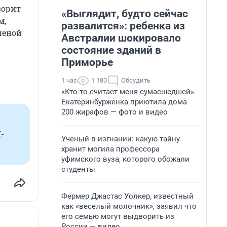
ворит
«Выглядит, будто сейчас
м,
развалится»: ребенка из
шеной
Австралии шокировало
состояние зданий в
Приморье
1 час
1 180
Обсудить
«Кто-то считает меня сумасшедшей».
Екатеринбурженка приютила дома
200 жирафов — фото и видео
-
Ученый в изгнании: какую тайну
хранит могила профессора
уфимского вуза, которого обожали
студенты
Фермер Джастас Уолкер, известный
как «веселый молочник», заявил что
его семью могут выдворить из
России — видео