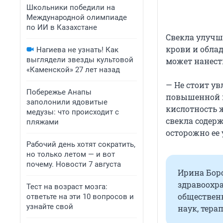
Школьники победили на
Международной олимпиаде
по ИИ в Казахстане
Свекла улучш
крови и обла
Нагиева не узнать! Как
выглядели звезды культовой
может нанест
«Каменской» 27 лет назад
— Не стоит ув
Побережье Анапы
повышенной к
заполонили ядовитые
кислотность 
медузы: что происходит с
свекла содерж
пляжами
осторожно ее
Рабочий день хотят сократить,
но только летом — и вот
почему. Новости 7 августа
Ирина Бор
здравоохра
Тест на возраст мозга:
обществен
ответьте на эти 10 вопросов и
узнайте свой
наук, тера