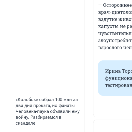
— Осторожнее
врач-диетолог
вздутие живо
капусты не р
чувствительн
злоупотребля
взрослого чел
Ирина Торо
функциона
тестирова
«Колобок» собрал 100 млн за
два дня проката, но фанаты
Человека-паука объявили ему
войну. Разбираемся в
скандале