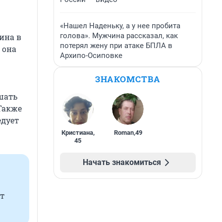
«Нашел Наденьку, а у нее пробита
голова». Мужчина рассказал, как
ина в
потерял жену при атаке БПЛА в
 она
Архипо-Осиповке
ЗНАКОМСТВА
шать
Также
едует
Кристиана
,
Roman
,
49
45
Начать знакомиться
т