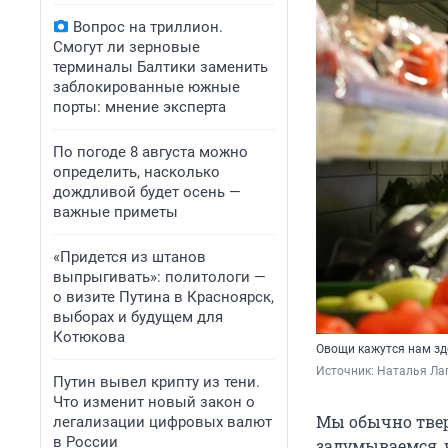
Вопрос на триллион.
Смогут ли зерновые
терминалы Балтики заменить
заблокированные южные
порты: мнение эксперта
По погоде 8 августа можно
определить, насколько
дождливой будет осень —
важные приметы
«Придется из штанов
выпрыгивать»: политологи —
о визите Путина в Красноярск,
выборах и будущем для
Котюкова
Овощи кажутся нам зд
Источник: 
Наталья Лап
Путин вывел крипту из тени.
Что изменит новый закон о
Мы обычно твер
легализации цифровых валют
в России
задумываемся, ч