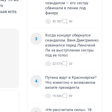
скандалом — его сестру
то
обвинили в пении под
ьзя есть
фанеру
30 787
50
Когда концерт обернулся
3
скандалом. Ваня Дмитриенко
извинился перед Линочкой
Ли за выступление сестры
под ее голос
22 073
23
Путина ждут в Красноярске?
4
Что известно о возможном
визите президента
19 830
99
«Не рассчитала силы»: 18-