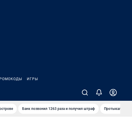
РОМОКОДЫ
ИГРЫ
 острове
Банк позвонил 1263 раза и получил штраф
Протыкал проду