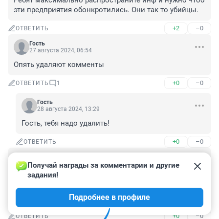
Ребят максимально распространите инф и нужно чтоб 
эти предприятия обонкротились. Они так то убийцы.
+2
–0
ОТВЕТИТЬ
Гость
27 августа 2024, 06:54
Опять удаляют комменты
+0
–0
ОТВЕТИТЬ
1
Гость
28 августа 2024, 13:29
Гость, тебя надо удалить!
+0
–0
ОТВЕТИТЬ
Гость
27 августа 2024, 03:54
Получай награды за комментарии и другие 
задания!
Никольская Сметана это вообще порошок. И даты 
они ставить на 3-4 дня вперед. Работала там на 
Подробнее в профиле
складе. Так как честная не смогла там работать
+0
–0
ОТВЕТИТЬ