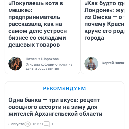
«Покупаешь кота в
«Как будто где-
мешке»:
Лондоне»: жур
предприниматель
из Омска — о т
рассказала, как на
почему Красно
самом деле устроен
круче его родн
бизнес со складами
города
дешевых товаров
Наталья Шорохова
Сергей Энквист
Открыла кофейную точку на
деньги соцразвития
РЕКОМЕНДУЕМ
Одна банка — три вкуса: рецепт
овощного ассорти на зиму для
жителей Архангельской области
8 августа
16 571
1