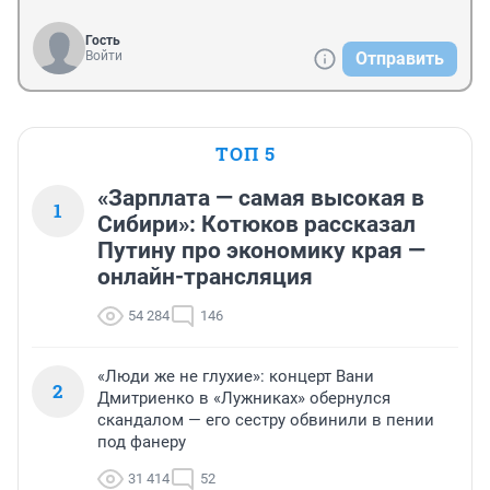
Гость
Войти
Отправить
ТОП 5
«Зарплата — самая высокая в
1
Сибири»: Котюков рассказал
Путину про экономику края —
онлайн-трансляция
54 284
146
«Люди же не глухие»: концерт Вани
2
Дмитриенко в «Лужниках» обернулся
скандалом — его сестру обвинили в пении
под фанеру
31 414
52