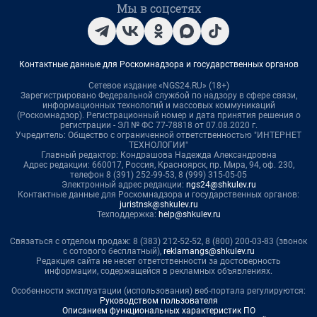
Мы в соцсетях
Контактные данные для Роскомнадзора и государственных органов
Сетевое издание «NGS24.RU» (18+)
Зарегистрировано Федеральной службой по надзору в сфере связи,
информационных технологий и массовых коммуникаций
(Роскомнадзор). Регистрационный номер и дата принятия решения о
регистрации - ЭЛ № ФС 77-78818 от 07.08.2020 г.
Учредитель: Общество с ограниченной ответственностью "ИНТЕРНЕТ
ТЕХНОЛОГИИ"
Главный редактор: Кондрашова Надежда Александровна
Адрес редакции: 660017, Россия, Красноярск, пр. Мира, 94, оф. 230,
телефон 8 (391) 252-99-53, 8 (999) 315-05-05
Электронный адрес редакции:
ngs24@shkulev.ru
Контактные данные для Роскомнадзора и государственных органов:
juristnsk@shkulev.ru
Техподдержка:
help@shkulev.ru
Связаться с отделом продаж: 8 (383) 212-52-52, 8 (800) 200-03-83 (звонок
с сотового бесплатный),
reklamangs@shkulev.ru
Редакция сайта не несет ответственности за достоверность
информации, содержащейся в рекламных объявлениях.
Особенности эксплуатации (использования) веб-портала регулируются:
Руководством пользователя
Описанием функциональных характеристик ПО