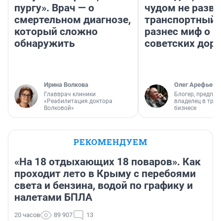
пургу». Врач — о
чудом не разва
смертельном диагнозе,
транспортный 
который сложно
разнес миф о 
обнаружить
советских доро
Ирина Волкова
Олег Арефьев
Главврач клиники
Блогер, предпри
«Реабилитация доктора
владелец в тра
Волковой»
бизнесе
РЕКОМЕНДУЕМ
«На 18 отдыхающих 18 поваров». Как
проходит лето в Крыму с перебоями
света и бензина, водой по графику и
налетами БПЛА
20 часов
89 907
13