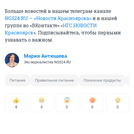
Больше новостей в нашем телеграм-канале
NGS24.RU — «Новости Красноярска»
и в нашей
группе во «ВКонтакте» «
НГС.НОВОСТИ
Красноярск
». Подписывайтесь, чтобы первыми
узнавать о важном.
Мария Антюшева
Экс-журналистка NGS24.RU
Питание
Правильное питание
Полезные продукты
Р
8
0
0
0
0