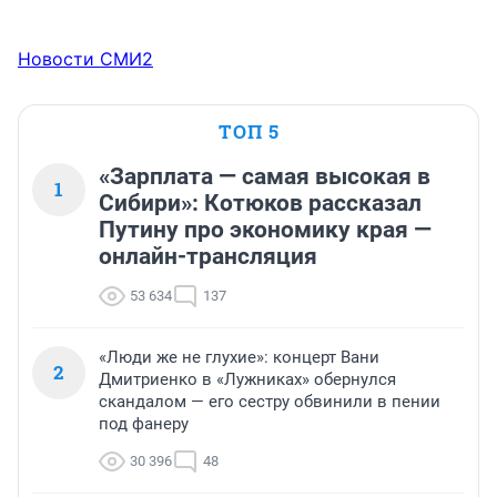
Новости СМИ2
ТОП 5
«Зарплата — самая высокая в
1
Сибири»: Котюков рассказал
Путину про экономику края —
онлайн-трансляция
53 634
137
«Люди же не глухие»: концерт Вани
2
Дмитриенко в «Лужниках» обернулся
скандалом — его сестру обвинили в пении
под фанеру
30 396
48