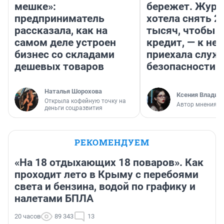
мешке»:
бережет. Журн
предприниматель
хотела снять 2
рассказала, как на
тысяч, чтобы п
самом деле устроен
кредит, — к не
бизнес со складами
приехала служ
дешевых товаров
безопасности
Наталья Шорохова
Ксения Владим
Открыла кофейную точку на
Автор мнения
деньги соцразвития
РЕКОМЕНДУЕМ
«На 18 отдыхающих 18 поваров». Как
проходит лето в Крыму с перебоями
света и бензина, водой по графику и
налетами БПЛА
20 часов
89 343
13