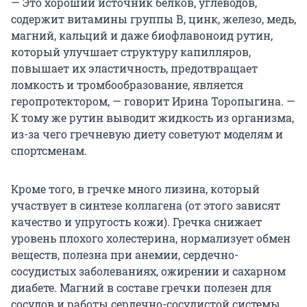
— Это хороший источник белков, углеводов,
содержит витамины группы В, цинк, железо, медь,
магний, кальций и даже биофлавоноид рутин,
который улучшает структуру капилляров,
повышает их эластичность, предотвращает
ломкость и тромбообразование, является
геропротектором, — говорит Ирина Торопыгина. —
К тому же рутин выводит жидкость из организма,
из-за чего гречневую диету советуют моделям и
спортсменам.
Кроме того, в гречке много лизина, который
участвует в синтезе коллагена (от этого зависят
качество и упругость кожи). Гречка снижает
уровень плохого холестерина, нормализует обмен
веществ, полезна при анемии, сердечно-
сосудистых заболеваниях, ожирении и сахарном
диабете. Магний в составе гречки полезен для
сосудов и работы сердечно-сосудистой системы,