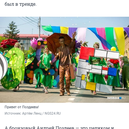
был в тренде.
Привет от Поздеева!
Источник: 
Артём Ленц / NGS24.RU
А бронзовый Андрей Поздеев — это целиком и