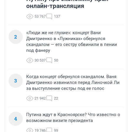
онлайн-трансляция
53 767
137
«Люди же не глухие»: концерт Вани
2
Дмитриенко в «Лужниках» обернулся
скандалом — его сестру обвинили в пении
под фанеру
30 537
50
Когда концерт обернулся скандалом. Ваня
3
Дмитриенко извинился перед Линочкой Ли
за выступление сестры под ее голос
21 942
22
Путина ждут в Красноярске? Что известно о
4
возможном визите президента
19 746
99