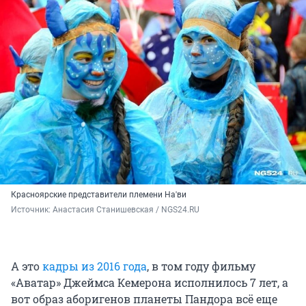
Красноярские представители племени На'ви
Источник: 
Анастасия Станишевская / NGS24.RU
А это
кадры из 2016 года
, в том году фильму
«Аватар» Джеймса Кемерона исполнилось 7 лет, а
вот образ аборигенов планеты Пандора всё еще