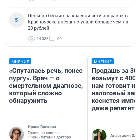
Цены на бензин на краевой сети заправок в
5
Красноярске внезапно упали больше чем на
20 рублей
14 383
60
МНЕНИЕ
МНЕНИЕ
«Спуталась речь, понес
Продашь за 300
пургу». Врач — о
возьмут с 4000
смертельном диагнозе,
нам готовит н
который сложно
налоговый зако
обнаружить
коснется импор
даже репетито
Ирина Волкова
Главврач клиники
Анастасия Зав
«Реабилитация доктора