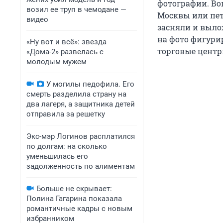
фотографии. Во
возил ее труп в чемодане —
Москвы или пет
видео
засняли и выло
на фото фигури
«Ну вот и всё»: звезда
торговые центр
«Дома-2» развелась с
молодым мужем
У могилы педофила. Его
смерть разделила страну на
два лагеря, а защитника детей
отправила за решетку
Экс-мэр Логинов расплатился
по долгам: на сколько
уменьшилась его
задолженность по алиментам
Больше не скрывает:
Полина Гагарина показала
романтичные кадры с новым
избранником