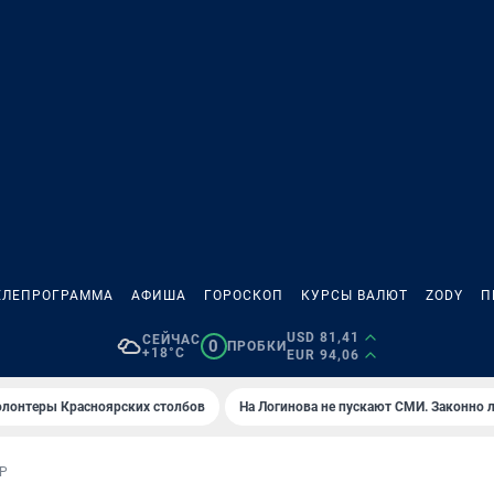
ЕЛЕПРОГРАММА
АФИША
ГОРОСКОП
КУРСЫ ВАЛЮТ
ZODY
П
USD 81,41
СЕЙЧАС
0
ПРОБКИ
+18°C
EUR 94,06
олонтеры Красноярских столбов
На Логинова не пускают СМИ. Законно 
Р