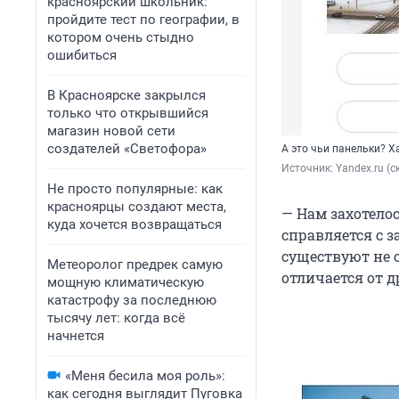
красноярский школьник:
пройдите тест по географии, в
котором очень стыдно
ошибиться
В Красноярске закрылся
только что открывшийся
магазин новой сети
создателей «Светофора»
А это чьи панельки? 
Источник: 
Yandex.ru (
Не просто популярные: как
красноярцы создают места,
— Нам захотело
куда хочется возвращаться
справляется с 
существуют не 
Метеоролог предрек самую
отличается от д
мощную климатическую
катастрофу за последнюю
тысячу лет: когда всё
начнется
«Меня бесила моя роль»:
как сегодня выглядит Пуговка