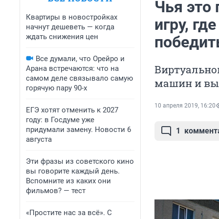
Чья это
Квартиры в новостройках
игру, гд
начнут дешеветь — когда
ждать снижения цен
победит
Все думали, что Орейро и
Виртуально
Арана встречаются: что на
самом деле связывало самую
машин и вы
горячую пару 90-х
10 апреля 2019, 16:20
ЕГЭ хотят отменить к 2027
году: в Госдуме уже
придумали замену. Новости 6
1
коммент
августа
Эти фразы из советского кино
вы говорите каждый день.
Вспомните из каких они
фильмов? — тест
«Простите нас за всё». С