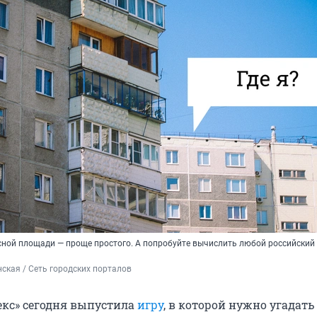
сной площади — проще простого. А попробуйте вычислить любой российский 
ская / Сеть городских порталов
кс» сегодня выпустила
игру
, в которой нужно угадать