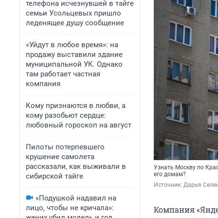
телефона исчезнувшей в тайге
семьи Усольцевых пришло
леденящее душу сообщение
«Уйдут в любое время»: на
продажу выставили здание
муниципальной УК. Однако
там работает частная
компания
Кому признаются в любви, а
кому разобьют сердце:
любовный гороскоп на август
Пилоты потерпевшего
крушение самолета
рассказали, как выживали в
Узнать Москву по Кра
его домам?
сибирской тайге
Источник: 
Дарья Селен
«Подушкой надавил на
лицо, чтобы не кричала»:
Компания «Янде
жених убил модель и год