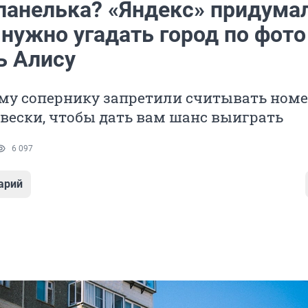
 панелька? «Яндекс» придума
е нужно угадать город по фото
ь Алису
му сопернику запретили считывать ном
вески, чтобы дать вам шанс выиграть
6 097
арий