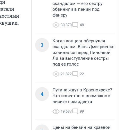
ди
скандалом — его сестру
ватели
обвинили в пении под
фанеру
ьностями
квушки,
30 370
48
Когда концерт обернулся
3
скандалом. Ваня Дмитриенко
извинился перед Линочкой
Ли за выступление сестры
под ее голос
21 822
22
Путина ждут в Красноярске?
4
Что известно о возможном
визите президента
19 687
99
Цены на бензин на краевой