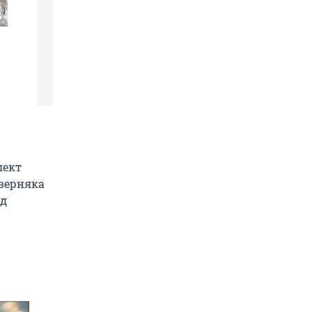
лект
аверняка
од