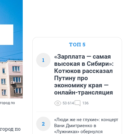
ТОП 5
«Зарплата — самая
1
высокая в Сибири»:
Котюков рассказал
Путину про
экономику края —
онлайн-трансляция
53 614
136
город по
«Люди же не глухие»: концерт
2
Вани Дмитриенко в
 город по
«Лужниках» обернулся