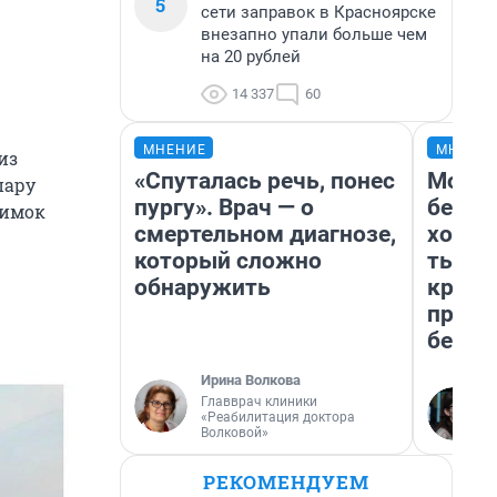
5
сети заправок в Красноярске
внезапно упали больше чем
на 20 рублей
14 337
60
МНЕНИЕ
МНЕНИ
из
«Спуталась речь, понес
Мой б
пару
пургу». Врач — о
береж
нимок
смертельном диагнозе,
хотел
который сложно
тысяч
обнаружить
креди
приех
безоп
Ирина Волкова
Главврач клиники
«Реабилитация доктора
Волковой»
РЕКОМЕНДУЕМ