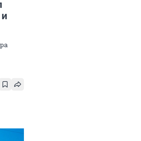
л
 и
ера