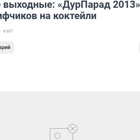
 выходные: «ДурПарад 2013»
ифчиков на коктейли
8 607
арий