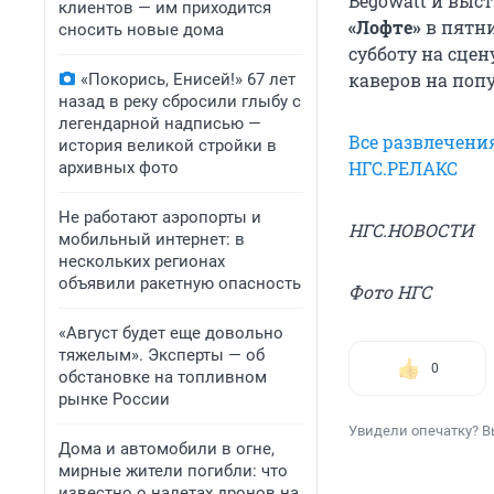
Begowatt и выст
клиентов — им приходится
«Лофте»
в пятни
сносить новые дома
субботу на сце
каверов на поп
«Покорись, Енисей!» 67 лет
назад в реку сбросили глыбу с
легендарной надписью —
Все развлечени
история великой стройки в
НГС.РЕЛАКС
архивных фото
Не работают аэропорты и
НГС.НОВОСТИ
мобильный интернет: в
нескольких регионах
объявили ракетную опасность
Фото НГС
«Август будет еще довольно
тяжелым». Эксперты — об
0
обстановке на топливном
рынке России
Увидели опечатку? В
Дома и автомобили в огне,
мирные жители погибли: что
известно о налетах дронов на