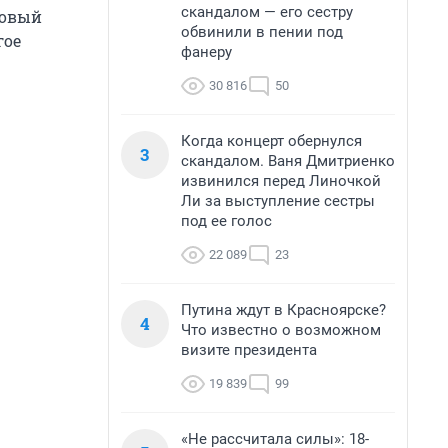
скандалом — его сестру
новый
обвинили в пении под
гое
фанеру
30 816
50
Когда концерт обернулся
3
скандалом. Ваня Дмитриенко
извинился перед Линочкой
Ли за выступление сестры
под ее голос
22 089
23
Путина ждут в Красноярске?
4
Что известно о возможном
визите президента
19 839
99
«Не рассчитала силы»: 18-