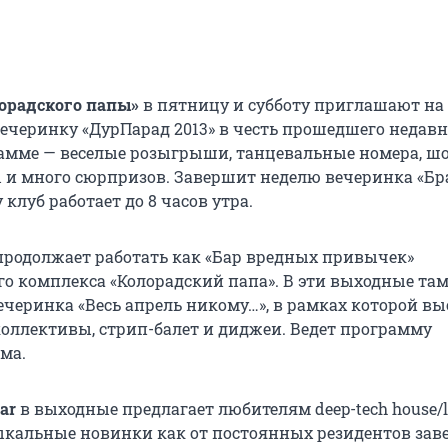
орадского папы»
в пятницу и субботу приглашают на
ечеринку «ДурПарад 2013» в честь прошедшего недав
рамме — веселые розыгрыши, танцевальные номера, шо
ы и много сюрпризов. Завершит неделю вечеринка «Б
 клуб работает до 8 часов утра.
родолжает работать как «Бар вредных привычек»
го комплекса «Колорадский папа». В эти выходные та
ечеринка «Весь апрель никому…», в рамках которой в
оллективы, стрип-балет и диджеи. Ведет программу
ма.
ar
в выходные предлагает любителям deep-tech house/
кальные новинки как от постоянных резидентов заве