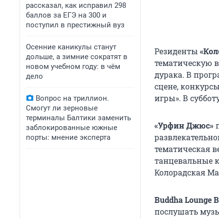
рассказал, как исправил 298
баллов за ЕГЭ на 300 и
поступил в престижный вуз
Осенние каникулы станут
Резиденты
«Кол
дольше, а зимние сократят в
тематическую в
новом учебном году: в чём
дурака. В прог
дело
сцене, конкурс
игры». В субботу
Вопрос на триллион.
Смогут ли зерновые
терминалы Балтики заменить
«Урфин Джюс»
п
заблокированные южные
развлекательно
порты: мнение эксперта
тематическая в
танцевальные к
Колорадская Ма
Buddha Lounge B
послушать музы