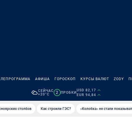
ЕЛЕПРОГРАММА
АФИША
ГОРОСКОП
КУРСЫ ВАЛЮТ
ZODY
П
USD 82,17
СЕЙЧАС
2
ПРОБКИ
+20°C
EUR 94,84
сноярских столбов
Как строили ГЭС?
«Колобка» не стали показыва