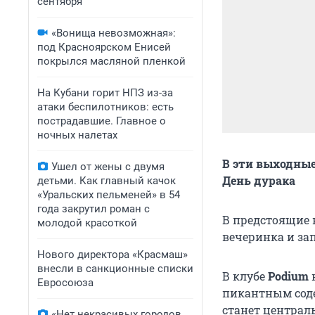
сентября
«Вонища невозможная»:
под Красноярском Енисей
покрылся масляной пленкой
На Кубани горит НПЗ из-за
атаки беспилотников: есть
пострадавшие. Главное о
ночных налетах
В эти выходные
Ушел от жены с двумя
День дурака
детьми. Как главный качок
«Уральских пельменей» в 54
года закрутил роман с
В предстоящие 
молодой красоткой
вечеринка и за
Нового директора «Красмаш»
внесли в санкционные списки
В клубе
Podium
Евросоюза
пикантным соде
станет централ
«Нет некрасивых городов,