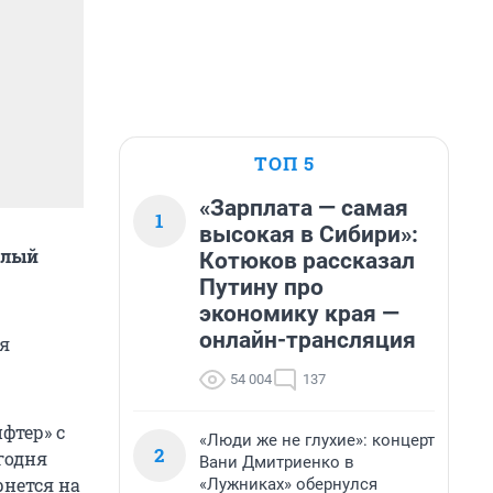
ТОП 5
«Зарплата — самая
1
высокая в Сибири»:
алый
Котюков рассказал
Путину про
экономику края —
онлайн-трансляция
я
54 004
137
фтер» с
«Люди же не глухие»: концерт
2
годня
Вани Дмитриенко в
рнется на
«Лужниках» обернулся