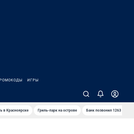
РОМОКОДЫ
ИГРЫ
ть в Красноярске
Гриль-парк на острове
Банк позвонил 1263 раза и