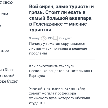
т свою
Вой сирен, злые туристы и
грязь. Стоит ли ехать в
 там
самый большой аквапарк
в Геленджике — мнение
е
туристки
9 минут
130
Обсудить
Почему у томатов скручиваются
листья — три причины и решение
енное
проблемы
Как приготовить хачапури —
 «Disco-
несколько рецептов от жительницы
 гостей
Барнаула
оке будет
Ученый в изгнании: какую тайну
хранит могила профессора
уфимского вуза, которого обожали
студенты