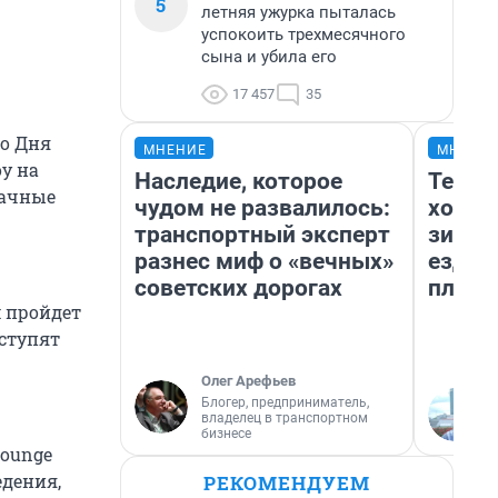
5
летняя ужурка пыталась
успокоить трехмесячного
сына и убила его
17 457
35
но Дня
МНЕНИЕ
МНЕНИ
у на
Наследие, которое
Тепло
рачные
чудом не развалилось:
холод
транспортный эксперт
зимой
разнес миф о «вечных»
ездит
советских дорогах
плюсы
м пройдет
ыступят
Олег Арефьев
Блогер, предприниматель,
владелец в транспортном
бизнесе
lounge
дения,
РЕКОМЕНДУЕМ