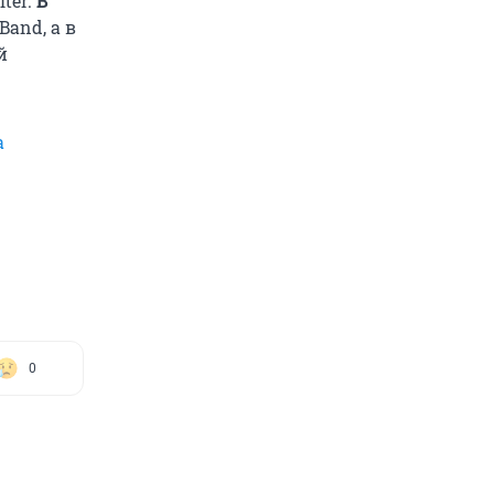
ter.
В
and, а в
й
а
0