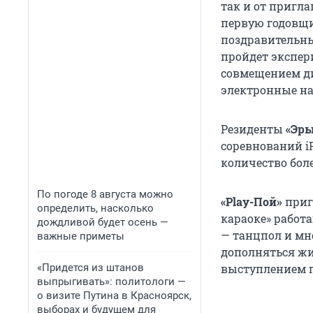
так и от пригл
первую годовщи
поздравительны
пройдет экспери
совмещением ди
электронные н
Резиденты
«Эр
соревнований iP
количество бол
По погоде 8 августа можно
«Play-Пой»
приг
определить, насколько
караоке» работ
дождливой будет осень —
— танцпол и мно
важные приметы
дополняться жи
«Придется из штанов
выступлением г
выпрыгивать»: политологи —
о визите Путина в Красноярск,
выборах и будущем для