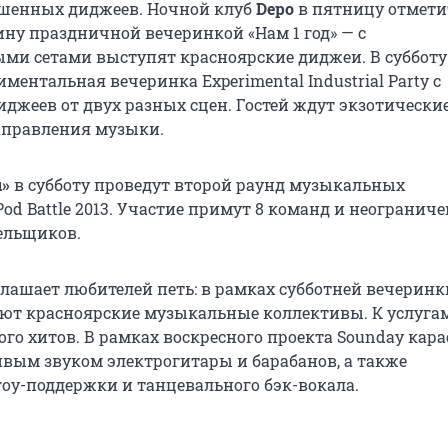
ашенных диджеев. Ночной клуб
Depo
в пятницу отмети
ну праздничной вечеринкой «Нам 1 год» — с
ми сетами выступят красноярские диджеи. В субботу
ментальная вечеринка Experimental Industrial Party с
джеев от двух разных сцен. Гостей ждут экзотически
аправления музыки.
ы»
в субботу проведут второй раунд музыкальных
od Battle 2013. Участие примут 8 команд и неогранич
ельщиков.
лашает любителей петь: в рамках субботней вечеринки
ают красноярские музыкальные коллективы. К услугам
го хитов. В рамках воскресного проекта Sounday кара
вым звуком электрогитары и барабанов, а также
оу-поддержки и танцевального бэк-вокала.