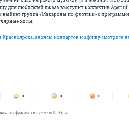
упление красноярского музыканта и вокалиста JD Jupi
цу для любителей джаза выступит коллектив Aperitif B
ну выйдет группа «Макароны по-флотски» с программо
улярные хиты.
я Красноярска, анонсы концертов и афишу смотрите н
0
0
0
ыделите фрагмент и нажмите Ctrl+Enter