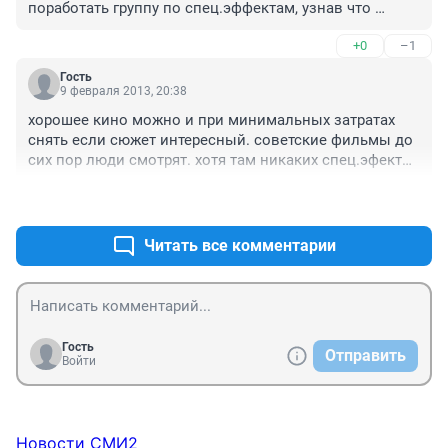
поработать группу по спец.эффектам, узнав что 
бюджет фильма обошёлся в 1,5 млн! :)) Они 
+0
–1
предполагали,что 20-30млн.долларов, стоил этот 
первый советский фильм-катастрофа:))
Гость
9 февраля 2013, 20:38
хорошее кино можно и при минимальных затратах 
снять если сюжет интересный. советские фильмы до 
сих пор люди смотрят. хотя там никаких спец.эфектов 
нету
+0
–0
Читать все комментарии
Гость
Отправить
Войти
Новости СМИ2