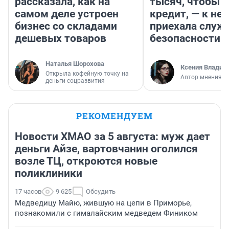
рассказала, как на
тысяч, чтобы п
самом деле устроен
кредит, — к не
бизнес со складами
приехала служ
дешевых товаров
безопасности
Наталья Шорохова
Ксения Владим
Открыла кофейную точку на
Автор мнения
деньги соцразвития
РЕКОМЕНДУЕМ
Новости ХМАО за 5 августа: муж дает
деньги Айзе, вартовчанин оголился
возле ТЦ, откроются новые
поликлиники
17 часов
9 625
Обсудить
Медведицу Майю, жившую на цепи в Приморье,
познакомили с гималайским медведем Фиником