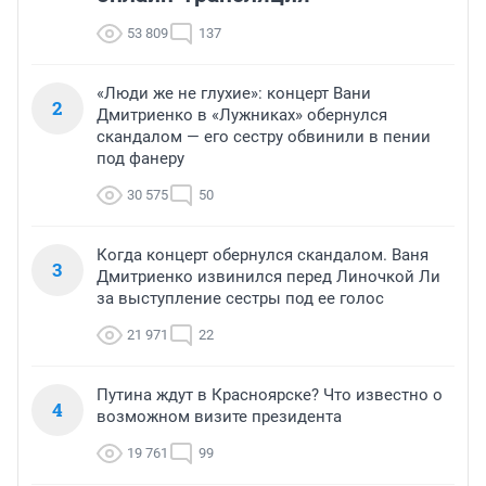
53 809
137
«Люди же не глухие»: концерт Вани
2
Дмитриенко в «Лужниках» обернулся
скандалом — его сестру обвинили в пении
под фанеру
30 575
50
Когда концерт обернулся скандалом. Ваня
3
Дмитриенко извинился перед Линочкой Ли
за выступление сестры под ее голос
21 971
22
Путина ждут в Красноярске? Что известно о
4
возможном визите президента
19 761
99