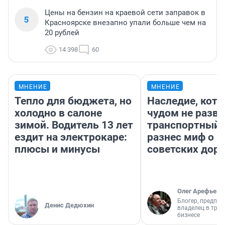
Цены на бензин на краевой сети заправок в
5
Красноярске внезапно упали больше чем на
20 рублей
14 398
60
МНЕНИЕ
МНЕНИЕ
Тепло для бюджета, но
Наследие, кото
холодно в салоне
чудом не разва
зимой. Водитель 13 лет
транспортный 
ездит на электрокаре:
разнес миф о 
плюсы и минусы
советских доро
Олег Арефьев
Блогер, предпри
Денис Дедюхин
владелец в тра
бизнесе