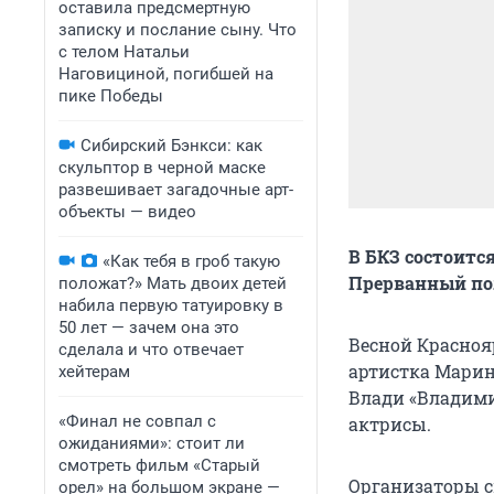
оставила предсмертную
записку и послание сыну. Что
с телом Натальи
Наговициной, погибшей на
пике Победы
Сибирский Бэнкси: как
скульптор в черной маске
развешивает загадочные арт-
объекты — видео
В БКЗ состоитс
«Как тебя в гроб такую
Прерванный по
положат?» Мать двоих детей
набила первую татуировку в
50 лет — зачем она это
Весной Красноя
сделала и что отвечает
артистка Марин
хейтерам
Влади «Владими
«Финал не совпал с
актрисы.
ожиданиями»: стоит ли
смотреть фильм «Старый
Организаторы с
орел» на большом экране —