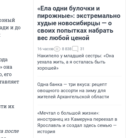
«Ела одни булочки и
пирожные»: экстремально
иозный
худые новосибирцы — о
ади и до
своих попытках набрать
и
вес любой ценой
16 часов
8 838
31
Накипело у младшей сестры: «Она
ода
уехала жить, а я осталась быть
» она
хорошей»
, его
тавляет
Одна банка — три вкуса: рецепт
овощного ассорти на зиму для
жителей Архангельской области
сти их
«Мечтал о большой жизни»:
иностранец из Камеруна переехал в
Ярославль и создал здесь семью —
а после
история