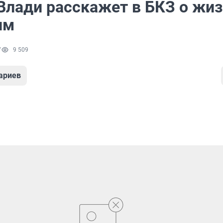
Влади расскажет в БКЗ о жиз
им
7
9 509
ариев