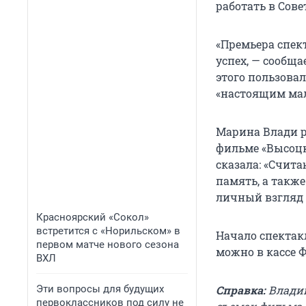
работать в Сове
«Премьера спек
успех, — сообщ
этого пользова
«настоящим ма
Марина Влади р
фильме «Высоцки
сказала: «Счита
память, а такж
личный взгляд 
Красноярский «Сокол»
встретится с «Норильском» в
Начало спектакл
первом матче нового сезона
можно в кассе 
ВХЛ
Эти вопросы для будущих
Справка:
Владим
первоклассников под силу не