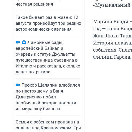
честная рецензия
«Музыкальный г
Такое бывает раз в жизни: 12
Марина Влади —
августа произойдут три редких
год — жена Вла
астрономических явления
Жан-Люка Тардь
История показа
Лимонные сады,
европейский Байкал и
событиях. Спек
очередь к статуе Джульетты:
Филипп Гарсиа,
путешественница съездила в
Италию и рассказала, сколько
денег потратила
Прохор Шаляпин влюбился
по-настоящему, а Ваня
Дмитриенко побил
необычный рекорд: новости
из мира шоу-бизнеса
Семья с ребенком пропала на
сплаве под Красноярском. Три