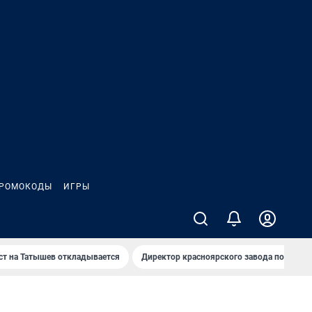
РОМОКОДЫ
ИГРЫ
т на Татышев откладывается
Директор красноярского завода под сан