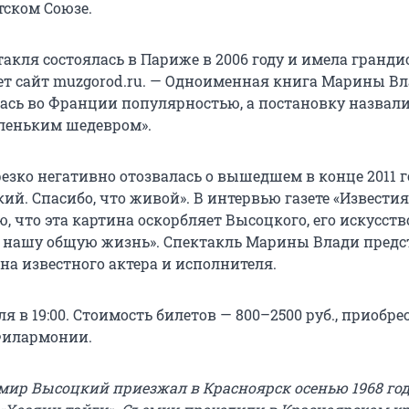
тском Союзе.
такля состоялась в Париже в 2006 году и имела гранд
ает сайт muzgorod.ru. — Одноименная книга Марины Вл
лась во Франции популярностью, а постановку назвал
леньким шедевром».
езко негативно отозвалась о вышедшем в конце 2011 г
й. Спасибо, что живой». В интервью газете «Известия
ю, что эта картина оскорбляет Высоцкого, его искусство
е нашу общую жизнь». Спектакль Марины Влади предс
на известного актера и исполнителя.
я в 19:00. Стоимость билетов — 800–2500 руб., приобре
Филармонии.
ир Высоцкий приезжал в Красноярск осенью 1968 год