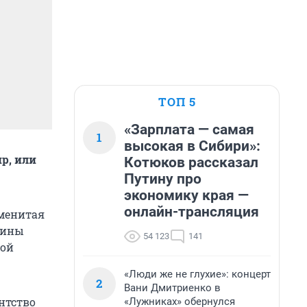
ТОП 5
«Зарплата — самая
1
высокая в Сибири»:
р, или
Котюков рассказал
Путину про
экономику края —
онлайн-трансляция
аменитая
рины
54 123
141
мой
«Люди же не глухие»: концерт
2
Вани Дмитриенко в
нтство
«Лужниках» обернулся