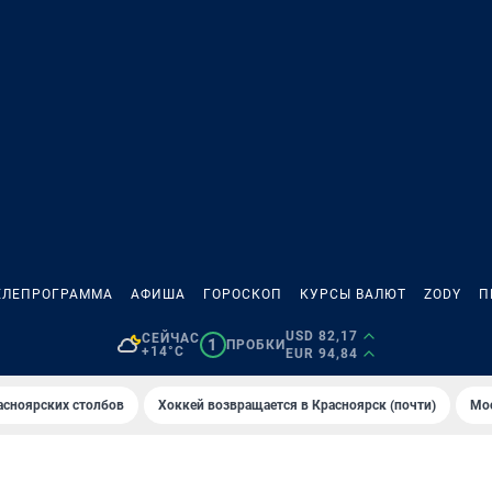
ЕЛЕПРОГРАММА
АФИША
ГОРОСКОП
КУРСЫ ВАЛЮТ
ZODY
П
USD 82,17
СЕЙЧАС
1
ПРОБКИ
+14°C
EUR 94,84
асноярских столбов
Хоккей возвращается в Красноярск (почти)
Мос