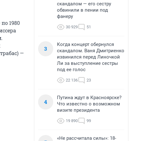
скандалом — его сестру
обвинили в пении под
фанеру
 по 1980
30 929
51
иссера
.
Когда концерт обернулся
х
3
скандалом. Ваня Дмитриенко
трабас) —
извинился перед Линочкой
Ли за выступление сестры
под ее голос
22 136
23
Путина ждут в Красноярске?
4
Что известно о возможном
визите президента
19 890
99
«Не рассчитала силы»: 18-