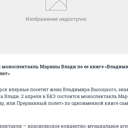
я моноспектакль Марины Влади по ее книге «Владими
лет»
рск впервые посетит жена Владимира Высоцкого, зн
а Влади. 2 апреля в БКЗ состоится моноспектакль Ма
р, или Прерванный полет» по одноименной книге са
пектакля — красноярское концертно-музыкальное аге