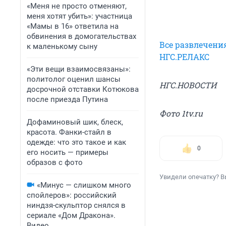
«Меня не просто отменяют,
меня хотят убить»: участница
«Мамы в 16» ответила на
обвинения в домогательствах
Все развлечени
к маленькому сыну
НГС.РЕЛАКС
«Эти вещи взаимосвязаны»:
политолог оценил шансы
НГС.НОВОСТИ
досрочной отставки Котюкова
после приезда Путина
Фото 1tv.ru
Дофаминовый шик, блеск,
красота. Фанки-стайл в
одежде: что это такое и как
0
его носить — примеры
образов с фото
Увидели опечатку? В
«Минус — слишком много
спойлеров»: российский
ниндзя-скульптор снялся в
сериале «Дом Дракона».
Видео