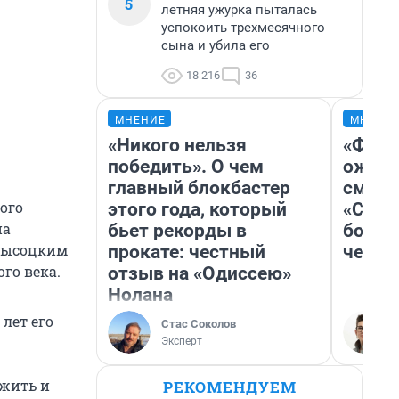
5
летняя ужурка пыталась
успокоить трехмесячного
сына и убила его
18 216
36
МНЕНИЕ
МНЕНИ
«Никого нельзя
«Фина
победить». О чем
ожида
главный блокбастер
смотр
ого
этого года, который
«Стар
на
бьет рекорды в
больш
 Высоцким
прокате: честный
честн
го века.
отзыв на «Одиссею»
Нолана
лет его
Стас Соколов
Эксперт
 жить и
РЕКОМЕНДУЕМ