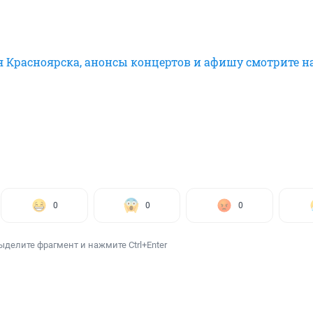
я Красноярска, анонсы концертов и афишу смотрите н
0
0
0
ыделите фрагмент и нажмите Ctrl+Enter