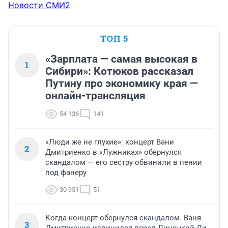
Новости СМИ2
ТОП 5
«Зарплата — самая высокая в
1
Сибири»: Котюков рассказал
Путину про экономику края —
онлайн-трансляция
54 136
141
«Люди же не глухие»: концерт Вани
2
Дмитриенко в «Лужниках» обернулся
скандалом — его сестру обвинили в пении
под фанеру
30 951
51
Когда концерт обернулся скандалом. Ваня
3