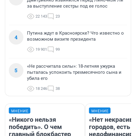
Дмитриенко извинился перед Линочкой Ли
за выступление сестры под ее голос
22 143
23
Путина ждут в Красноярске? Что известно о
4
возможном визите президента
19 901
99
«Не рассчитала силы»: 18-летняя ужурка
5
пыталась успокоить трехмесячного сына и
убила его
18 246
38
МНЕНИЕ
МНЕНИЕ
«Никого нельзя
«Нет некрасив
победить». О чем
городов, есть
главный блокбастер
недофинансиро