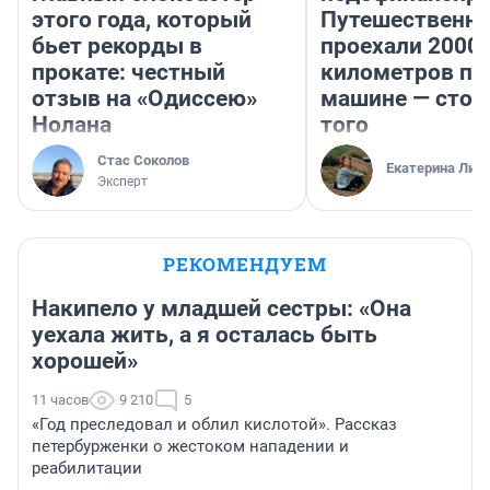
этого года, который
Путешественн
бьет рекорды в
проехали 2000
прокате: честный
километров по 
отзыв на «Одиссею»
машине — стои
Нолана
того
Стас Соколов
Екатерина Лит
Эксперт
РЕКОМЕНДУЕМ
Накипело у младшей сестры: «Она
уехала жить, а я осталась быть
хорошей»
11 часов
9 210
5
«Год преследовал и облил кислотой». Рассказ
петербурженки о жестоком нападении и
реабилитации