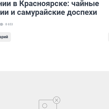
нии в Красноярске: чайные
ии и самурайские доспехи
8 653
арий