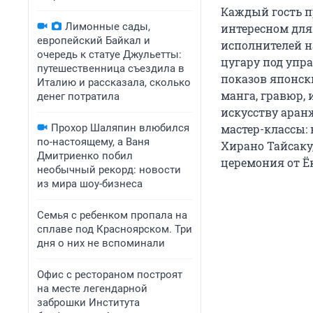
Каждый гость п
Лимонные сады,
интересном для
европейский Байкал и
исполнителей 
очередь к статуе Джульетты:
цугару под упр
путешественница съездила в
показов японск
Италию и рассказала, сколько
манга, гравюр, 
денег потратила
искусству аран
Прохор Шаляпин влюбился
мастер-классы: 
по-настоящему, а Ваня
Хирано Тайсаку
Дмитриенко побил
церемония от Ё
необычный рекорд: новости
из мира шоу-бизнеса
Семья с ребенком пропала на
сплаве под Красноярском. Три
дня о них не вспоминали
Офис с рестораном построят
на месте легендарной
заброшки Института