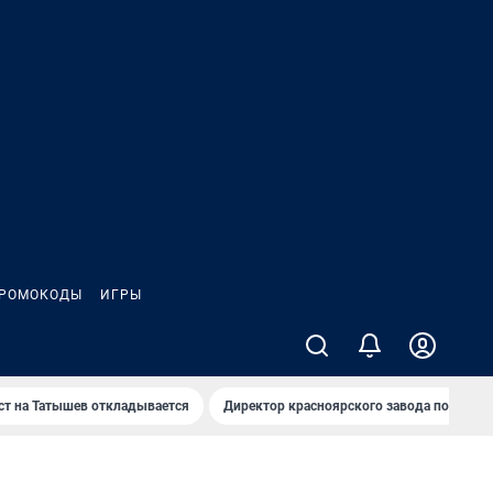
РОМОКОДЫ
ИГРЫ
т на Татышев откладывается
Директор красноярского завода под сан