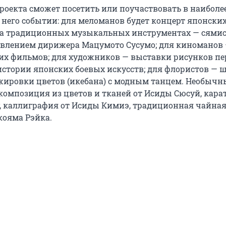
роекта сможет посетить или поучаствовать в наиболе
 него событии: для меломанов будет концерт японски
на традиционных музыкальных инструментах — сямис
авлением дирижера Мацумото Сусумо; для киноманов 
их фильмов; для художников — выставки рисунков пе
истории японских боевых искусств; для флористов — 
жировки цветов (икебана) с модным танцем. Необычн
композиция из цветов и тканей от Исиды Сюсуй, карат
, каллиграфия от Исиды Кимиэ, традиционная чайна
кояма Рэйка.