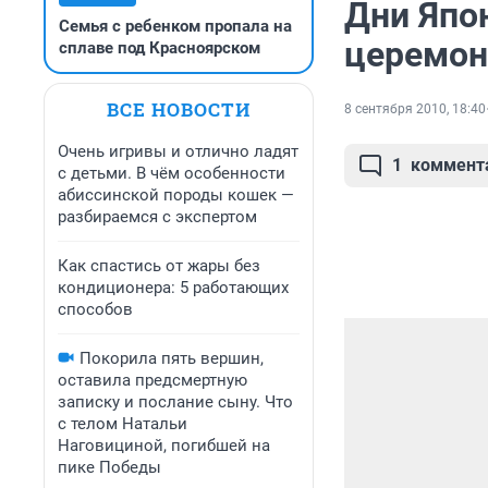
Дни Япо
Семья с ребенком пропала на
церемон
сплаве под Красноярском
ВСЕ НОВОСТИ
8 сентября 2010, 18:40
Очень игривы и отлично ладят
1
коммент
с детьми. В чём особенности
абиссинской породы кошек —
разбираемся с экспертом
Как спастись от жары без
кондиционера: 5 работающих
способов
Покорила пять вершин,
оставила предсмертную
записку и послание сыну. Что
с телом Натальи
Наговициной, погибшей на
пике Победы