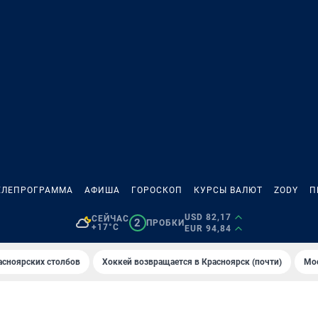
ЕЛЕПРОГРАММА
АФИША
ГОРОСКОП
КУРСЫ ВАЛЮТ
ZODY
П
USD 82,17
СЕЙЧАС
2
ПРОБКИ
+17°C
EUR 94,84
асноярских столбов
Хоккей возвращается в Красноярск (почти)
Мос