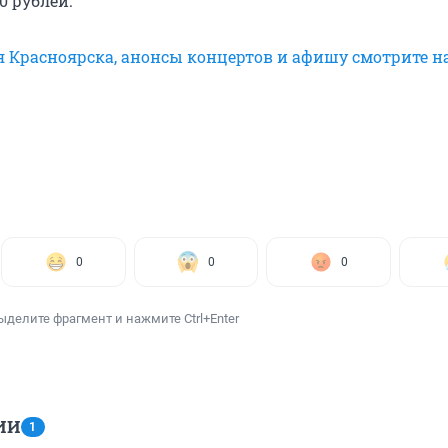
00 рублей.
я Красноярска, анонсы концертов и афишу смотрите н
0
0
0
ыделите фрагмент и нажмите Ctrl+Enter
ИИ
1