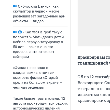
Сибирский Бэнкси: как
скульптор в черной маске
развешивает загадочные арт-
объекты — видео
«Как тебя в гроб такую
положат?» Мать двоих детей
набила первую татуировку в
50 лет — зачем она это
сделала и что отвечает
хейтерам
Красноярцам по
традиционной 
«Финал не совпал с
ожиданиями»: стоит ли
С 5 по 12 сент
смотреть фильм «Старый
Восходящего Со
орел» на большом экране —
честная рецензия
театральные по
известных япон
Такое бывает раз в жизни: 12
красноярских з
августа произойдут три редких
астрономических явления