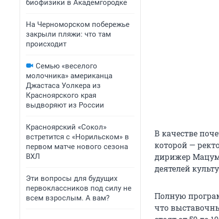
биофизики в Академгородке
На Черноморском побережье
закрыли пляжи: что там
происходит
Семью «веселого
молочника» американца
Джастаса Уолкера из
Красноярского края
выдворяют из России
Красноярский «Сокол»
В качестве поче
встретится с «Норильском» в
которой — рект
первом матче нового сезона
дирижер Мацумо
ВХЛ
деятелей культ
Эти вопросы для будущих
первоклассников под силу не
Полную програ
всем взрослым. А вам?
что выставочны