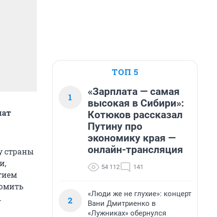
ТОП 5
«Зарплата — самая
1
высокая в Сибири»:
чат
Котюков рассказал
Путину про
экономику края —
онлайн-трансляция
у страны
и,
54 112
141
тием
комить
«Люди же не глухие»: концерт
.
2
Вани Дмитриенко в
«Лужниках» обернулся