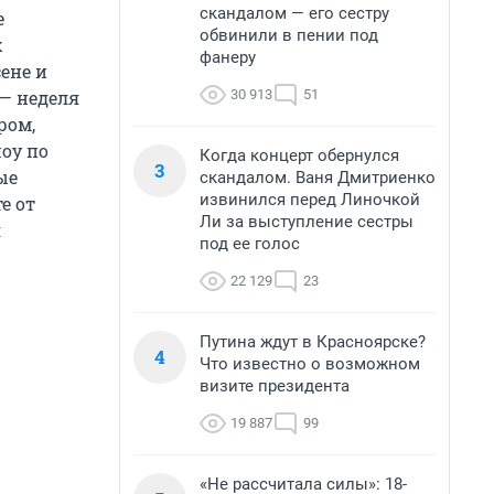
скандалом — его сестру
е
обвинили в пении под
х
фанеру
ене и
30 913
51
— неделя
ром,
шоу по
Когда концерт обернулся
3
ые
скандалом. Ваня Дмитриенко
извинился перед Линочкой
е от
Ли за выступление сестры
я
под ее голос
22 129
23
Путина ждут в Красноярске?
4
Что известно о возможном
визите президента
19 887
99
«Не рассчитала силы»: 18-