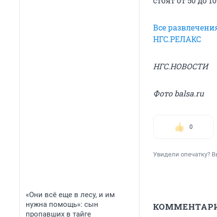
стоят от 50 до 1
Все развлечени
НГС.РЕЛАКС
НГС.НОВОСТИ
Фото balsa.ru
0
Увидели опечатку? В
«Они всё еще в лесу, и им
нужна помощь»: сын
КОММЕНТАР
пропавших в тайге