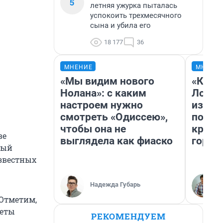
5
летняя ужурка пыталась
успокоить трехмесячного
сына и убила его
18 177
36
МНЕНИЕ
МНЕНИ
«Мы видим нового
«Как б
Нолана»: с каким
Лондо
настроем нужно
из Ом
смотреть «Одиссею»,
почем
чтобы она не
круче
ве
выглядела как фиаско
город
ный
звестных
Надежда Губарь
Отметим,
леты
РЕКОМЕНДУЕМ