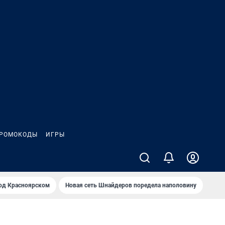
РОМОКОДЫ
ИГРЫ
од Крaсноярском
Новая сеть Шнайдеров поредела наполовину
На Л