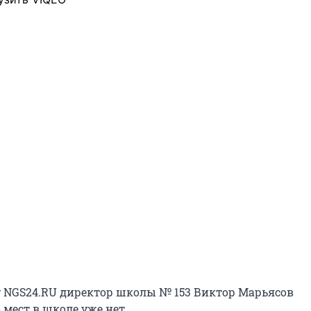
 NGS24.RU директор школы № 153 Виктор Марьясов
 мест в школе уже нет.