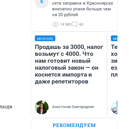
5
сети заправок в Красноярске
внезапно упали больше чем
на 20 рублей
14 383
60
МНЕНИЕ
МНЕНИ
Продашь за 3000, налог
Тепло
возьмут с 4000. Что
холод
нам готовит новый
зимой
налоговый закон — он
ездит
коснется импорта и
плюсы
даже репетиторов
, люди
Анастасия Завгородняя
РЕКОМЕНДУЕМ