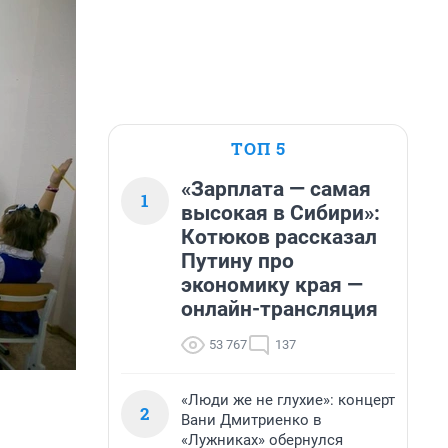
ТОП 5
«Зарплата — самая
1
высокая в Сибири»:
Котюков рассказал
Путину про
экономику края —
онлайн-трансляция
53 767
137
«Люди же не глухие»: концерт
2
Вани Дмитриенко в
«Лужниках» обернулся