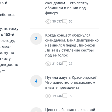
рвый
скандалом — его сестру
обвинили в пении под
фанеру
ебенка.
30 537
50
у, потому
к 153-й
Когда концерт обернулся
3
ектору,
скандалом. Ваня Дмитриенко
извинился перед Линочкой
, мест
Ли за выступление сестры
колу на
под ее голос
школу
21 942
22
прекрасно
, —
Путина ждут в Красноярске?
4
Что известно о возможном
визите президента
19 746
99
Цены на бензин на краевой