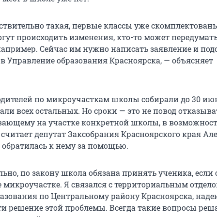
ствительно такая, первые классы уже скомплектованы.
огут происходить изменения, кто-то может передумать
например. Сейчас им нужно написать заявление и по
 в Управление образования Красноярска, — объясняет
одителей по микроучасткам школы собирали до 30 ию
ли всех остальных. Но сроки — это не повод отказыва
вающему на участке конкретной школы, в возможнос
, считает депутат Заксобрания Красноярского края Ал
а обратилась к нему за помощью.
льно, по закону школа обязана принять ученика, если 
е микроучастке. Я связался с территориальным отдел
азования по Центральному району Красноярска, надею
ти решение этой проблемы. Всегда такие вопросы реш