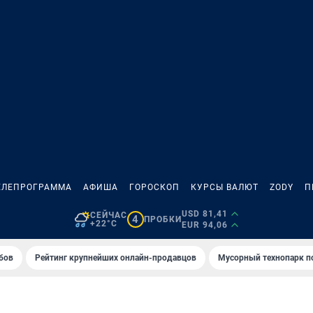
ЕЛЕПРОГРАММА
АФИША
ГОРОСКОП
КУРСЫ ВАЛЮТ
ZODY
П
USD 81,41
СЕЙЧАС
4
ПРОБКИ
+22°C
EUR 94,06
бов
Рейтинг крупнейших онлайн-продавцов
Мусорный технопарк п