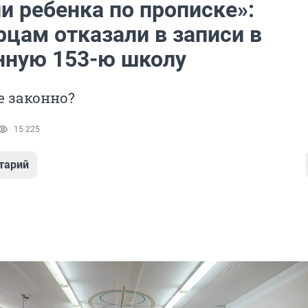
и ребенка по прописке»:
рцам отказали в записи в
нную 153-ю школу
е законно?
15 225
тарий