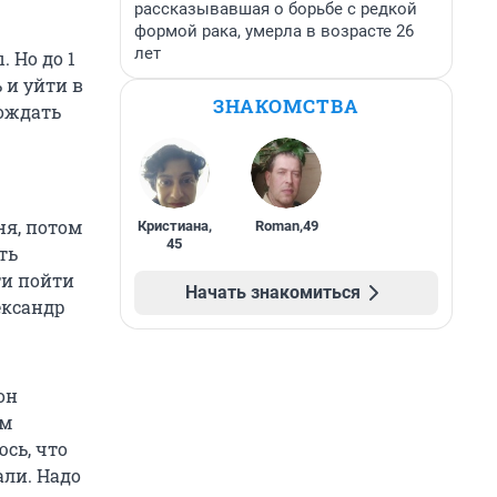
рассказывавшая о борьбе с редкой
формой рака, умерла в возрасте 26
лет
 Но до 1
 и уйти в
ЗНАКОМСТВА
дождать
ня, потом
Кристиана
,
Roman
,
49
45
ть
ти пойти
Начать знакомиться
ександр
он
ом
сь, что
али. Надо