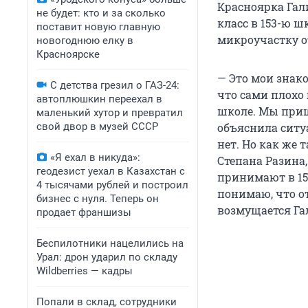
Красноярка Гал
не будет: кто и за сколько
класс в 153-ю ш
поставит новую главную
микроучастку от
новогоднюю елку в
Красноярске
— Это мои знак
С детства грезил о ГАЗ-24:
что сами плохо 
автоплюшкин переехал в
школе. Мы пришл
маленький хутор и превратил
свой двор в музей СССР
объяснила ситуа
нет. Но как же 
«Я ехал в никуда»:
Степана Разина,
геодезист уехал в Казахстан с
принимают в 153
4 тысячами рублей и построил
понимаю, что от
бизнес с нуля. Теперь он
возмущается Га
продает франшизы
Беспилотники нацелились на
Урал: дрон ударил по складу
Wildberries — кадры
Попали в склад, сотрудники