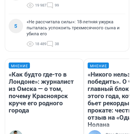
19 987
99
«Не рассчитала силы»: 18-летняя ужурка
5
пыталась успокоить трехмесячного сына и
убила его
18 489
38
МНЕНИЕ
МНЕНИЕ
«Как будто где-то в
«Никого нельз
Лондоне»: журналист
победить». О ч
из Омска — о том,
главный блокб
почему Красноярск
этого года, ко
круче его родного
бьет рекорды 
города
прокате: честн
отзыв на «Оди
Нолана