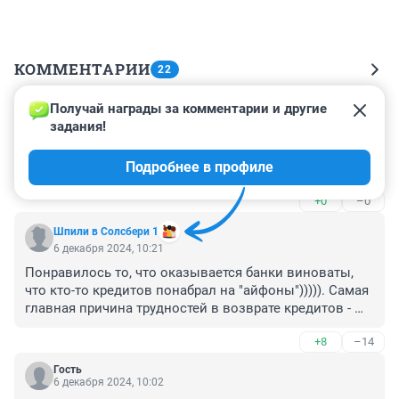
КОММЕНТАРИИ
22
Получай награды за комментарии и другие 
Гость
8 декабря 2024, 06:09
задания!
деньги это зло и им нужно грамотно управлять, иначе 
Подробнее в профиле
зло будет вами управлять и в кабалу загонять!!!
+0
–0
Шпили в Солсбери 1
6 декабря 2024, 10:21
Понравилось то, что оказывается банки виноваты, 
что кто-то кредитов понабрал на "айфоны"))))). Самая 
главная причина трудностей в возврате кредитов - 
финансовая неграмотность и культ потребления, 
+8
–14
большинство кредитов (по количеству) взято на 
понты.
Гость
6 декабря 2024, 10:02