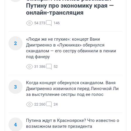
Путину про экономику края —
онлайн-трансляция
54 273
146
«Люди же не глухие»: концерт Вани
2
Дмитриенко в «Лужниках» обернулся
скандалом — его сестру обвинили в пении
под фанеру
31 386
52
Когда концерт обернулся скандалом. Ваня
3
Дмитриенко извинился перед Линочкой Ли
за выступление сестры под ее голос
22 260
24
Путина ждут в Красноярске? Что известно о
4
возможном визите президента