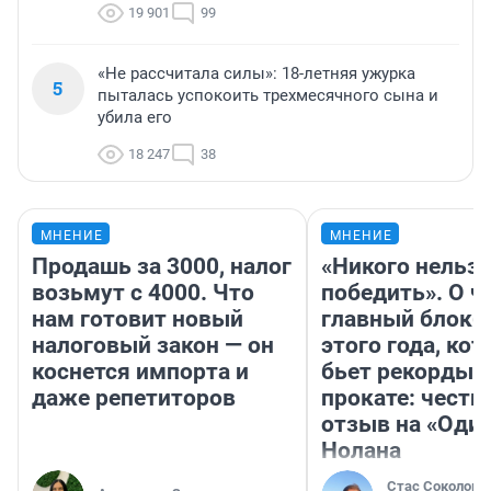
19 901
99
«Не рассчитала силы»: 18-летняя ужурка
5
пыталась успокоить трехмесячного сына и
убила его
18 247
38
МНЕНИЕ
МНЕНИЕ
Продашь за 3000, налог
«Никого нельз
возьмут с 4000. Что
победить». О ч
нам готовит новый
главный блокб
налоговый закон — он
этого года, ко
коснется импорта и
бьет рекорды 
даже репетиторов
прокате: честн
отзыв на «Оди
Нолана
Стас Соколов