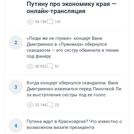
Путину про экономику края —
онлайн-трансляция
54 136
141
«Люди же не глухие»: концерт Вани
2
Дмитриенко в «Лужниках» обернулся
скандалом — его сестру обвинили в пении
под фанеру
30 952
51
Когда концерт обернулся скандалом. Ваня
3
Дмитриенко извинился перед Линочкой Ли
за выступление сестры под ее голос
22 144
23
Путина ждут в Красноярске? Что известно о
4
возможном визите президента