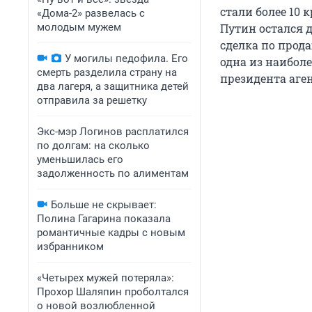
стали более 10
«Дома-2» развелась с
молодым мужем
Путин остался 
сделка по прода
У могилы педофила. Его
одна из наибол
смерть разделила страну на
президента аге
два лагеря, а защитника детей
отправила за решетку
Экс-мэр Логинов расплатился
по долгам: на сколько
уменьшилась его
задолженность по алиментам
Больше не скрывает:
Полина Гагарина показала
романтичные кадры с новым
избранником
«Четырех мужей потеряла»:
Прохор Шаляпин проболтался
о новой возлюбленной