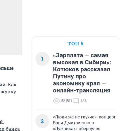
ТОП 5
«Зарплата — самая
1
высокая в Сибири»:
больше
Котюков рассказал
Путину про
экономику края —
ии. Как
онлайн-трансляция
покупку
53 581
136
«Люди же не глухие»: концерт
2
й.
Вани Дмитриенко в
ми банка
«Лужниках» обернулся