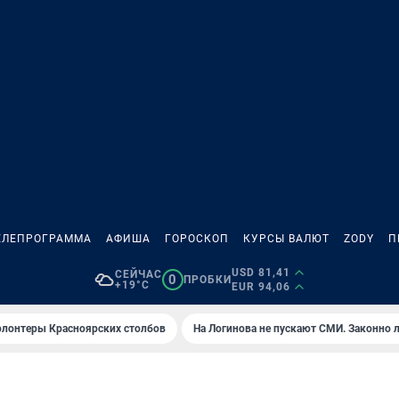
ЕЛЕПРОГРАММА
АФИША
ГОРОСКОП
КУРСЫ ВАЛЮТ
ZODY
П
USD 81,41
СЕЙЧАС
0
ПРОБКИ
+19°C
EUR 94,06
олонтеры Красноярских столбов
На Логинова не пускают СМИ. Законно 