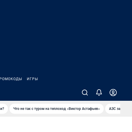
РОМОКОДЫ
ИГРЫ
ли?
Что не так с туром на теплоход «Виктор Астафьев»
AЗС закупае