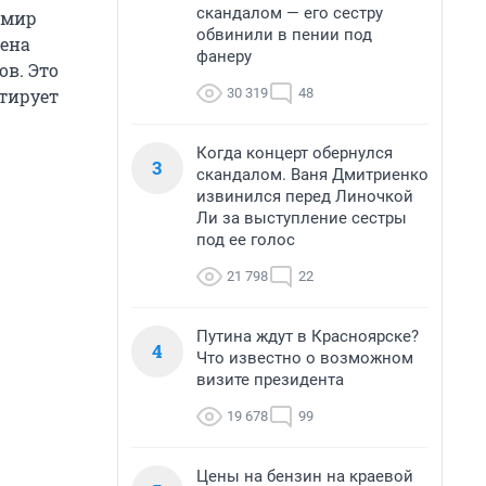
скандалом — его сестру
имир
обвинили в пении под
шена
фанеру
ов. Это
30 319
48
итирует
Когда концерт обернулся
3
скандалом. Ваня Дмитриенко
извинился перед Линочкой
Ли за выступление сестры
под ее голос
21 798
22
Путина ждут в Красноярске?
4
Что известно о возможном
визите президента
19 678
99
Цены на бензин на краевой