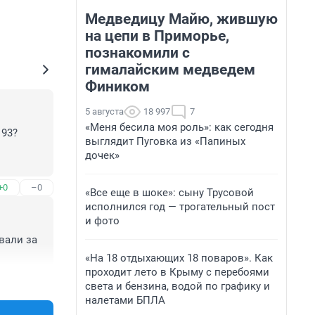
Медведицу Майю, жившую
на цепи в Приморье,
познакомили с
гималайским медведем
Фиником
5 августа
18 997
7
«Меня бесила моя роль»: как сегодня
93?

выглядит Пуговка из «Папиных
дочек»
+0
–0
«Все еще в шоке»: сыну Трусовой
исполнился год — трогательный пост
и фото
али за 
«На 18 отдыхающих 18 поваров». Как
проходит лето в Крыму с перебоями
+0
–0
света и бензина, водой по графику и
налетами БПЛА