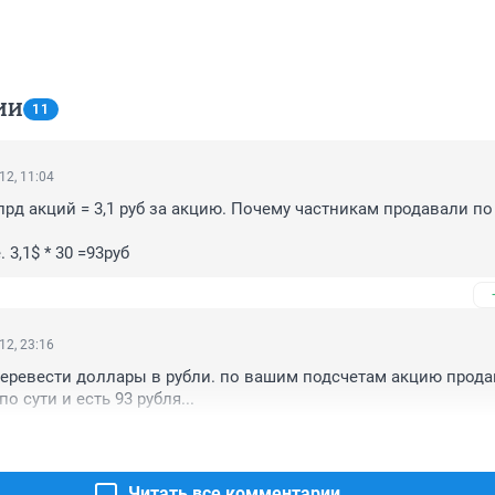
ИИ
11
12, 11:04
млрд акций = 3,1 руб за акцию. Почему частникам продавали по 
е. 3,1$ * 30 =93руб
12, 23:16
еревести доллары в рубли. по вашим подсчетам акцию продав
по сути и есть 93 рубля...
Читать все комментарии