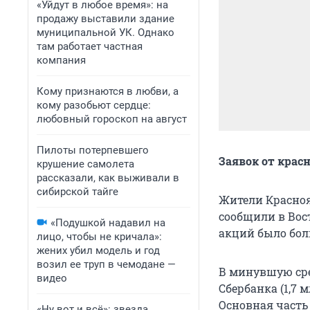
«Уйдут в любое время»: на
продажу выставили здание
муниципальной УК. Однако
там работает частная
компания
Кому признаются в любви, а
кому разобьют сердце:
любовный гороскоп на август
Пилоты потерпевшего
Заявок от крас
крушение самолета
рассказали, как выживали в
сибирской тайге
Жители Красноя
сообщили в Вос
«Подушкой надавил на
акций было боль
лицо, чтобы не кричала»:
жених убил модель и год
возил ее труп в чемодане —
В минувшую сред
видео
Сбербанка (1,7 
Основная часть
«Ну вот и всё»: звезда