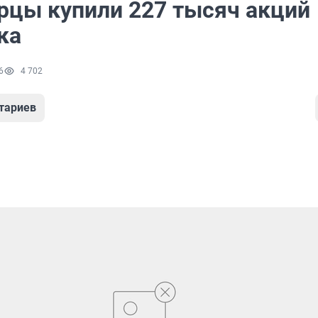
рцы купили 227 тысяч акций
ка
6
4 702
тариев