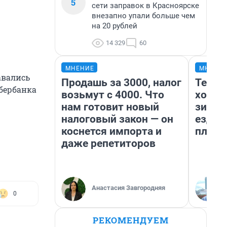
5
сети заправок в Красноярске
внезапно упали больше чем
на 20 рублей
14 329
60
МНЕНИЕ
МНЕНИ
авались
Продашь за 3000, налог
Тепло
Сбербанка
возьмут с 4000. Что
холод
нам готовит новый
зимой
налоговый закон — он
ездит
коснется импорта и
плюсы
даже репетиторов
Анастасия Завгородняя
0
РЕКОМЕНДУЕМ