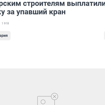
рским строителям выплатил
у за упавший кран
1 918
ария