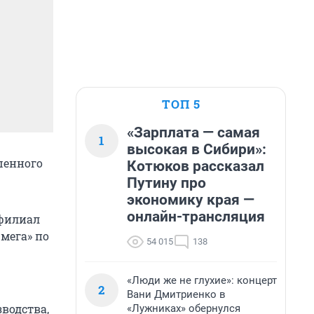
ТОП 5
«Зарплата — самая
1
высокая в Сибири»:
шенного
Котюков рассказал
Путину про
экономику края —
онлайн-трансляция
 филиал
мега» по
54 015
138
«Люди же не глухие»: концерт
2
Вани Дмитриенко в
водства,
«Лужниках» обернулся