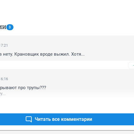
ИИ
3
17:21
в нету. Крановщик вроде выжил. Хотя...
16:16
рывают про трупы???

...
Читать все комментарии