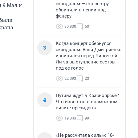
скандалом — его сестру
 9 Мая и
обвинили в пении под
фанеру
 были
30 830
50
крана.
Когда концерт обернулся
3
скандалом. Ваня Дмитриенко
извинился перед Линочкой
Ли за выступление сестры
под ее голос
22 093
23
Путина ждут в Красноярске?
4
Что известно о возможном
визите президента
19 843
99
«Не рассчитала силы»: 18-