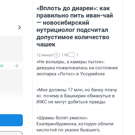
«Вплоть до диареи»: как
правильно пить иван-чай
— новосибирский
нутрициолог подсчитал
допустимое количество
чашек
12 минут
178
1
«Не вольеры, а камеры пыток»:
+0
–0
девушка пожаловалась на состояние
экопарка «Лотос» в Уссурийске
«Мне должны 17 млн, но банку плачу
я»: почему в Башкирии обманутые в
ИЖС не могут добиться правды
+0
–0
«Шрамы болят ужасно».
Екатеринбурженка, которую облили
кислотой по указке бывшего,