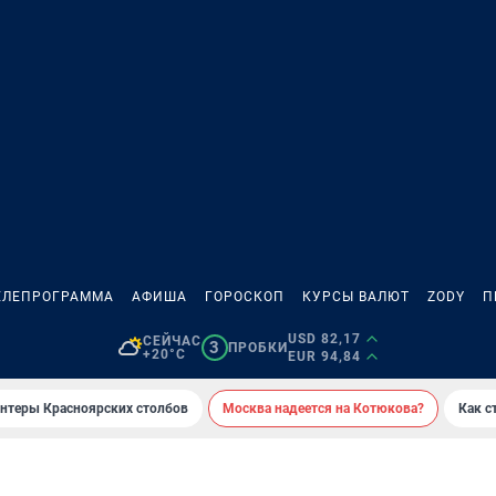
ЕЛЕПРОГРАММА
АФИША
ГОРОСКОП
КУРСЫ ВАЛЮТ
ZODY
П
USD 82,17
СЕЙЧАС
3
ПРОБКИ
+20°C
EUR 94,84
онтеры Красноярских столбов
Москва надеется на Котюкова?
Как с