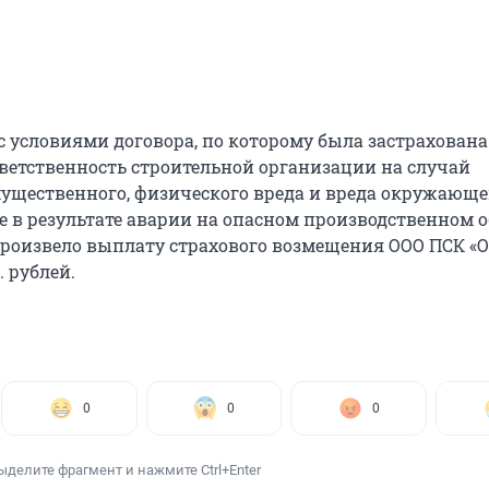
с условиями договора, по которому была застрахована
ветственность строительной организации на случай
щественного, физического вреда и вреда окружающ
е в результате аварии на опасном производственном о
произвело выплату страхового возмещения ООО ПСК «О
. рублей.
0
0
0
ыделите фрагмент и нажмите Ctrl+Enter