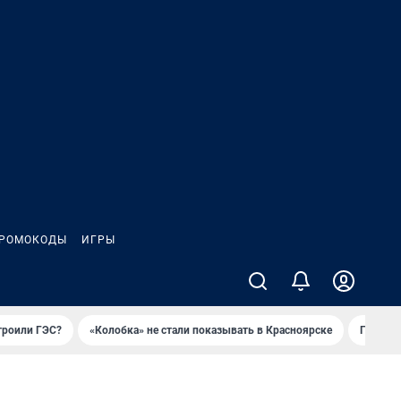
РОМОКОДЫ
ИГРЫ
троили ГЭС?
«Колобка» не стали показывать в Красноярске
Гриль-п