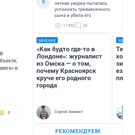
5
летняя ужурка пыталась
успокоить трехмесячного
сына и убила его
17 852
35
МНЕНИЕ
МНЕНИ
«Как будто где-то в
Тепло
ей
Лондоне»: журналист
холод
бъекте,
из Омска — о том,
зимой
мега» в
почему Красноярск
ездит
круче его родного
плюсы
города
Сергей Энквист
0
РЕКОМЕНДУЕМ