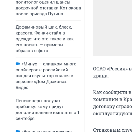
политолог оценил шансы
досрочной отставки Котюкова
после приезда Путина
Дофаминовый шик, блеск,
красота. Фанки-стайл в
одежде: что это такое и как
его носить — примеры
образов с фото
«Минус — слишком много
ОСАО «Россия» 
спойлеров»: российский
крана.
ниндзя-скульптор снялся в
сериале «Дом Дракона».
Видео
Как сообщили в
компании в Кра
Пенсионеры получат
договору страх
прибавку: кому придут
дополнительные выплаты с 1
эксплуатирующ
сентября
Страховым случ
«Вонища невозможная»: