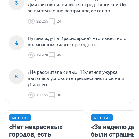
3
Дмитриенко извинился перед Линочкой Ли
за выступление сестры под ее голос
22 255
24
Путина ждут в Красноярске? Что известно о
4
возможном визите президента
19 978
99
«Не рассчитала силы»: 18-летняя ужурка
5
пыталась успокоить трехмесячного сына и
убила его
18 465
38
МНЕНИЕ
МНЕНИЕ
«Нет некрасивых
«За неделю две
городов, есть
были страшные