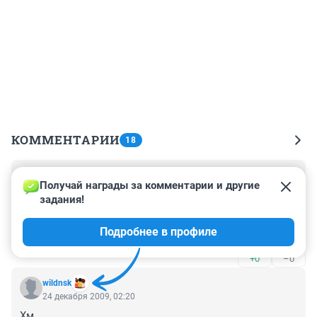
КОММЕНТАРИИ
18
Гость
24 декабря 2009, 03:24
Получай награды за комментарии и другие 
задания!
Журналист некорректно сравнил %% выхода 
нефтепродуктов. В первом случае - из газконденсата, 
Подробнее в профиле
во втором - из сырой нефти. Технология тут не 
причем.
+0
–0
wildnsk
24 декабря 2009, 02:20
Хм...
