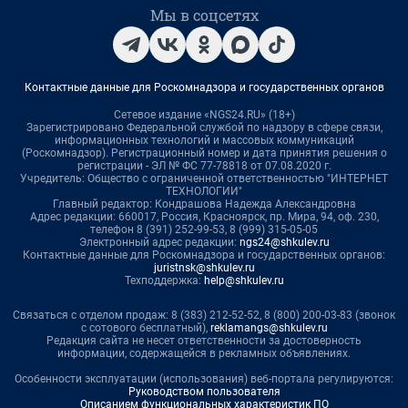
Мы в соцсетях
Контактные данные для Роскомнадзора и государственных органов
Сетевое издание «NGS24.RU» (18+)
Зарегистрировано Федеральной службой по надзору в сфере связи,
информационных технологий и массовых коммуникаций
(Роскомнадзор). Регистрационный номер и дата принятия решения о
регистрации - ЭЛ № ФС 77-78818 от 07.08.2020 г.
Учредитель: Общество с ограниченной ответственностью "ИНТЕРНЕТ
ТЕХНОЛОГИИ"
Главный редактор: Кондрашова Надежда Александровна
Адрес редакции: 660017, Россия, Красноярск, пр. Мира, 94, оф. 230,
телефон 8 (391) 252-99-53, 8 (999) 315-05-05
Электронный адрес редакции:
ngs24@shkulev.ru
Контактные данные для Роскомнадзора и государственных органов:
juristnsk@shkulev.ru
Техподдержка:
help@shkulev.ru
Связаться с отделом продаж: 8 (383) 212-52-52, 8 (800) 200-03-83 (звонок
с сотового бесплатный),
reklamangs@shkulev.ru
Редакция сайта не несет ответственности за достоверность
информации, содержащейся в рекламных объявлениях.
Особенности эксплуатации (использования) веб-портала регулируются:
Руководством пользователя
Описанием функциональных характеристик ПО