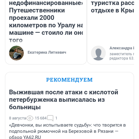
недофинансированные».
туристка расск
Путешественники
отдыхе в Крым
проехали 2000
километров по Уралу на
машине — стоило ли оно
того
Александра Ис
Екатерина Литкевич
заместитель гл
редактора 63.RU
РЕКОМЕНДУЕМ
Выжившая после атаки с кислотой
петербурженка выписалась из
больницы
8 августа
15 684
1
«Девчонки, вы испытываете судьбу»: что творится в
подпольной рюмочной на Березовой в Рязани —
обзор YA62.RU