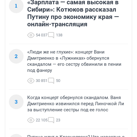
«Зарплата — самая высокая в
1
Сибири»: Котюков рассказал
Путину про экономику края —
онлайн-трансляция
54 037
138
«Люди же не глухие»: концерт Вани
2
Дмитриенко в «Лужниках» обернулся
скандалом — его сестру обвинили в пении
под фанеру
30 851
50
Когда концерт обернулся скандалом. Ваня
3
Дмитриенко извинился перед Линочкой Ли
за выступление сестры под ее голос
22 105
23