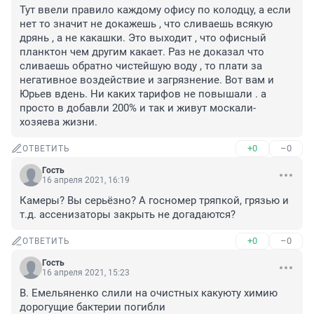
Тут ввели правило каждому офису по колодцу, а если 
нет то значит не докажешь , что сливаешь всякую 
дрянь , а не какашки. Это выходит , что офисный 
планктон чем другим какает. Раз не доказал что 
сливаешь обратно чистейшую воду , то плати за 
негативное воздействие и загрязнение. Вот вам и 
Юрьев вдень. Ни каких тарифов не повышали . а 
просто в добавли 200% и так и живут москали-
хозяева жизни.
+0
–0
ОТВЕТИТЬ
Гость
16 апреля 2021, 16:19
Камеры? Вы серьёзно? А госномер тряпкой, грязью и 
т.д. ассенизаторы закрыть не догадаются?
+0
–0
ОТВЕТИТЬ
Гость
16 апреля 2021, 15:23
В. Емельяненко слили на очистных какуюту химию 
дорогущие бактерии погибли