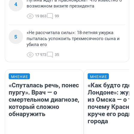
Путина ждут в Красноярске? Что известно о
4
возможном визите президента
19 863
99
«Не рассчитала силы»: 18-летняя ужурка
5
пыталась успокоить трехмесячного сына и
убила его
17 973
35
МНЕНИЕ
МНЕНИЕ
«Спуталась речь, понес
«Как будто где-
пургу». Врач — о
Лондоне»: жур
смертельном диагнозе,
из Омска — о т
который сложно
почему Красно
обнаружить
круче его родн
города